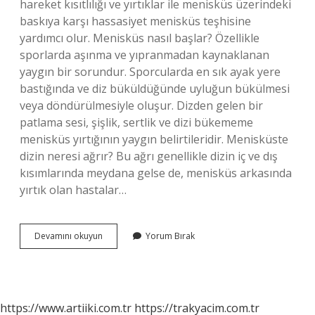
hareket kısıtlılığı ve yırtıklar ile menisküs üzerindeki
baskıya karşı hassasiyet menisküs teşhisine
yardımcı olur. Menisküs nasıl başlar? Özellikle
sporlarda aşınma ve yıpranmadan kaynaklanan
yaygın bir sorundur. Sporcularda en sık ayak yere
bastığında ve diz büküldüğünde uyluğun bükülmesi
veya döndürülmesiyle oluşur. Dizden gelen bir
patlama sesi, şişlik, sertlik ve dizi bükememe
menisküs yırtığının yaygın belirtileridir. Menisküste
dizin neresi ağrır? Bu ağrı genellikle dizin iç ve dış
kısımlarında meydana gelse de, menisküs arkasında
yırtık olan hastalar…
Menisküs
Devamını okuyun
Yorum Bırak
Başlangıcı
Nasıl
Olur
https://www.artiiki.com.tr
https://trakyacim.com.tr