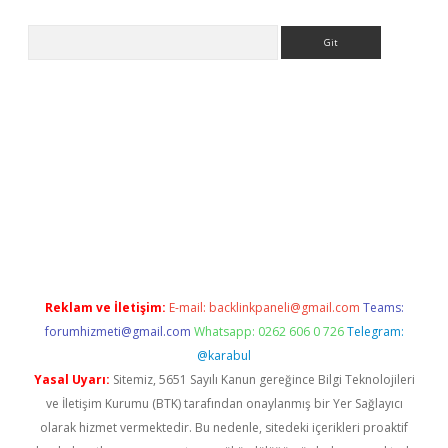
Arama
eni giriş
Betexper giriş adresi güncellendi
betexper.xyz
hilton
Reklam ve İletişim:
E-mail:
backlinkpaneli@gmail.com
Teams:
forumhizmeti@gmail.com
Whatsapp: 0262 606 0 726
Telegram:
@karabul
Yasal Uyarı:
Sitemiz, 5651 Sayılı Kanun gereğince Bilgi Teknolojileri
ve İletişim Kurumu (BTK) tarafından onaylanmış bir Yer Sağlayıcı
olarak hizmet vermektedir. Bu nedenle, sitedeki içerikleri proaktif