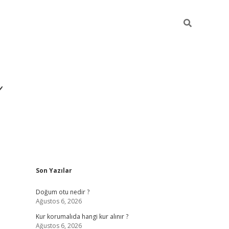
i
Sidebar
Son Yazılar
betci
vdcasino g
Doğum otu nedir ?
Ağustos 6, 2026
Kur korumalıda hangi kur alınır ?
Ağustos 6, 2026