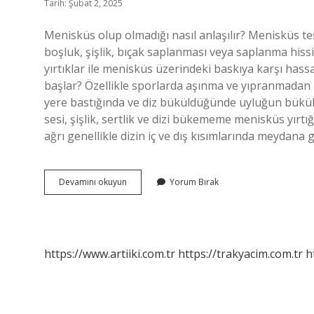
Tarih: Şubat 2, 2025
Menisküs olup olmadığı nasıl anlaşılır? Menisküs teş
boşluk, şişlik, bıçak saplanması veya saplanma hissi o
yırtıklar ile menisküs üzerindeki baskıya karşı hass
başlar? Özellikle sporlarda aşınma ve yıpranmadan
yere bastığında ve diz büküldüğünde uyluğun bükül
sesi, şişlik, sertlik ve dizi bükememe menisküs yırtığ
ağrı genellikle dizin iç ve dış kısımlarında meydana
Menisküs
Devamını okuyun
Yorum Bırak
Başlangıcı
Nasıl
Olur
https://www.artiiki.com.tr
https://trakyacim.com.tr
h