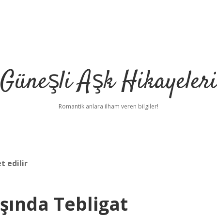
Güneşli Aşk Hikayeler
Romantik anlara ilham veren bilgiler!
t edilir
şında Tebligat