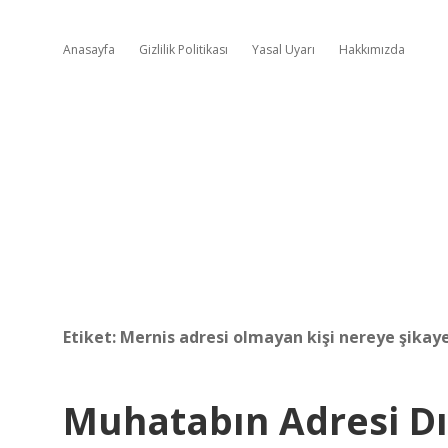
Anasayfa
Gizlilik Politikası
Yasal Uyarı
Hakkımızda
Etiket:
Mernis adresi olmayan kişi nereye şikaye
Muhatabın Adresi Dı