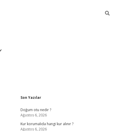
i
Sidebar
Son Yazılar
betci
vdcasino giriş
ilbet casino
ilbet yeni giriş
Doğum otu nedir ?
Ağustos 6, 2026
Kur korumalıda hangi kur alınır ?
Ağustos 6, 2026