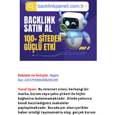
Reklam ve İletişim:
Skype:
live:.cid.575569c608265c69
Yasal Uyarı:
Bu internet sitesi, herhangi bir
marka, kurum veya şahıs şirketi ile hiçbir
bağlantısı bulunmamaktadır. Sitede yalnızca
kendi hazırladığımız makaleler
paylaşılmaktadır. Burada yer alan içerikler
haber niteliği taşımamakta olup, gerçek kurum