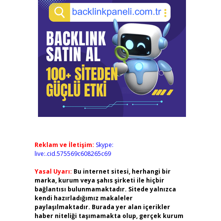
Reklam ve İletişim:
Skype:
live:.cid.575569c608265c69
Yasal Uyarı:
Bu internet sitesi, herhangi bir
marka, kurum veya şahıs şirketi ile hiçbir
bağlantısı bulunmamaktadır. Sitede yalnızca
kendi hazırladığımız makaleler
paylaşılmaktadır. Burada yer alan içerikler
haber niteliği taşımamakta olup, gerçek kurum