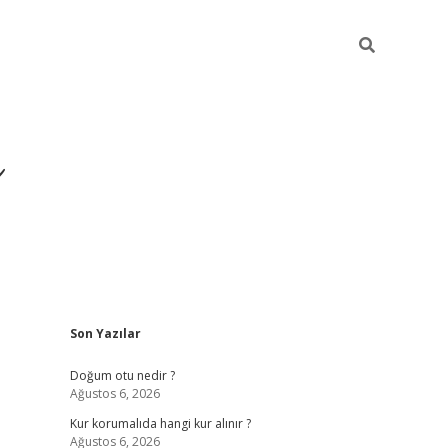
i
Sidebar
Son Yazılar
betci
vdcasino giriş
ilbet casino
ilbet yeni giriş
Doğum otu nedir ?
Ağustos 6, 2026
Kur korumalıda hangi kur alınır ?
Ağustos 6, 2026