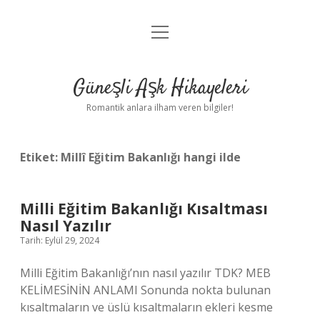
menüyü
Anasayfa
aç
Gizlilik Politikası
Güneşli Aşk Hikayeleri
Yasal Uyarı
Romantik anlara ilham veren bilgiler!
Hakkımızda
Etiket:
Millî Eğitim Bakanlığı hangi ilde
Milli Eğitim Bakanlığı Kısaltması
Nasıl Yazılır
Tarih: Eylül 29, 2024
Milli Eğitim Bakanlığı’nın nasıl yazılır TDK? MEB
KELİMESİNİN ANLAMI Sonunda nokta bulunan
kısaltmaların ve üslü kısaltmaların ekleri kesme