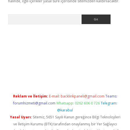
halinde, ilgili içerikler yasal süre içerisinde sitemizden kaldırılacaktır.
Arama
yeni giriş
Betexper giriş adresi güncellendi
betexper.xyz
hilton
Reklam ve İletişim:
E-mail:
backlinkpaneli@gmail.com
Teams:
forumhizmeti@gmail.com
Whatsapp: 0262 606 0 726
Telegram:
@karabul
Yasal Uyarı:
Sitemiz, 5651 Sayılı Kanun gereğince Bilgi Teknolojileri
ve İletişim Kurumu (BTK) tarafından onaylanmış bir Yer Sağlayıcı