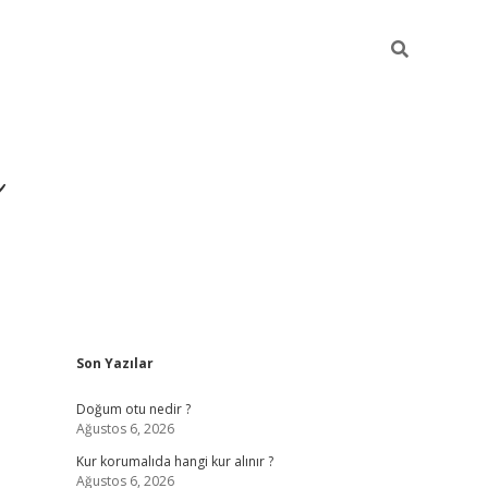
i
Sidebar
Son Yazılar
betci
vdcasino giriş
ilbet casino
ilbet yeni giriş
Doğum otu nedir ?
Ağustos 6, 2026
Kur korumalıda hangi kur alınır ?
Ağustos 6, 2026