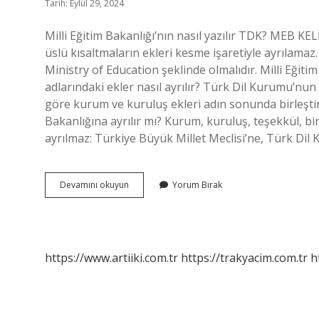
Tarih: Eylül 29, 2024
Milli Eğitim Bakanlığı’nın nasıl yazılır TDK? MEB
üslü kısaltmaların ekleri kesme işaretiyle ayrılamaz.
Ministry of Education şeklinde olmalıdır. Milli Eğiti
adlarındaki ekler nasıl ayrılır? Türk Dil Kurumu’nun
göre kurum ve kuruluş ekleri adın sonunda birleştiri
Bakanlığına ayrılır mı? Kurum, kuruluş, teşekkül, birl
ayrılmaz: Türkiye Büyük Millet Meclisi’ne, Türk Di
Milli
Devamını okuyun
Yorum Bırak
Eğitim
Bakanlığı
Kısaltması
Nasıl
Yazılır
https://www.artiiki.com.tr
https://trakyacim.com.tr
h