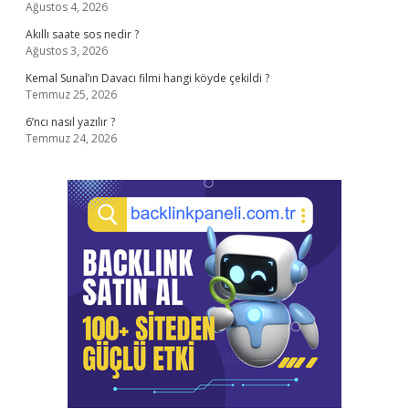
Ağustos 4, 2026
Akıllı saate sos nedir ?
Ağustos 3, 2026
Kemal Sunal’ın Davacı filmi hangi köyde çekildi ?
Temmuz 25, 2026
6’ncı nasıl yazılır ?
Temmuz 24, 2026