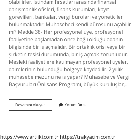
olabilirler. İstihdam fırsatları arasında finansal
danışmanlık ofisleri, finans kurumları, kayıt
görevlileri, bankalar, vergi büroları ve yöneticiler
bulunmaktadır. Muhasebeci kendi bürosunu açabilir
mi? Madde 38- Her profesyonel üye, profesyonel
faaliyetine başlamadan önce bağlı olduğu odanın
bilgisinde bir iş açmalıdır. Bir ortaklık ofisi veya bir
şirketin tesisi durumunda, bir iş açmak zorunludur.
Mesleki faaliyetlere katılmayan profesyonel üyeler,
dairelerinin bulunduğu bölgeye kaydedilir. 2 yıllık
muhasebe mezunu ne iş yapar? Muhasebe ve Vergi
Başvuruları Önlisans Programı, büyük kuruluşlar,…
2
Devamını okuyun
Yorum Bırak
Yıllık
Muhasebe
Büro
Açabilir
Mi
https://www.artiiki.com.tr
https://trakyacim.com.tr