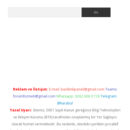
Arama
eni giriş
Betexper giriş adresi güncellendi
betexper.xyz
hilton
Reklam ve İletişim:
E-mail:
backlinkpaneli@gmail.com
Teams:
forumhizmeti@gmail.com
Whatsapp: 0262 606 0 726
Telegram:
@karabul
Yasal Uyarı:
Sitemiz, 5651 Sayılı Kanun gereğince Bilgi Teknolojileri
ve İletişim Kurumu (BTK) tarafından onaylanmış bir Yer Sağlayıcı
olarak hizmet vermektedir. Bu nedenle, sitedeki içerikleri proaktif