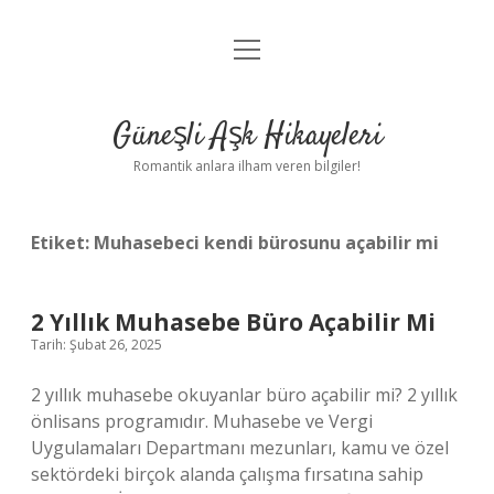
menüyü
Anasayfa
aç
Gizlilik Politikası
Güneşli Aşk Hikayeleri
Yasal Uyarı
Romantik anlara ilham veren bilgiler!
Hakkımızda
Etiket:
Muhasebeci kendi bürosunu açabilir mi
2 Yıllık Muhasebe Büro Açabilir Mi
Tarih: Şubat 26, 2025
2 yıllık muhasebe okuyanlar büro açabilir mi? 2 yıllık
önlisans programıdır. Muhasebe ve Vergi
Uygulamaları Departmanı mezunları, kamu ve özel
sektördeki birçok alanda çalışma fırsatına sahip