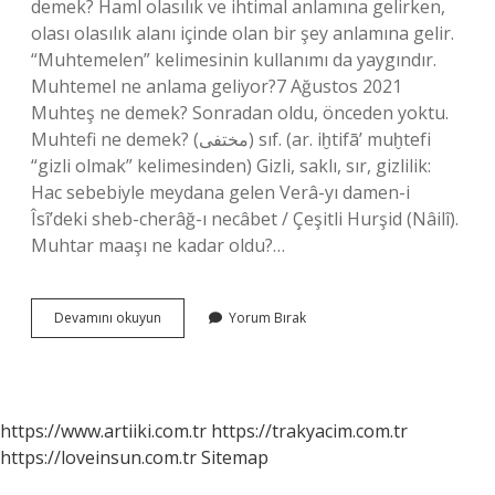
demek? Haml olasılık ve ihtimal anlamına gelirken,
olası olasılık alanı içinde olan bir şey anlamına gelir.
“Muhtemelen” kelimesinin kullanımı da yaygındır.
Muhtemel ne anlama geliyor?7 Ağustos 2021
Muhteş ne demek? Sonradan oldu, önceden yoktu.
Muhtefi ne demek? (ﻣﺨﺘﻔﻰ) sıf. (ar. iḫtifā’ muḫtefі
“gizli olmak” kelimesinden) Gizli, saklı, sır, gizlilik:
Hac sebebiyle meydana gelen Verâ-yı damen-i
Îsî’deki sheb-cherâğ-ı necâbet / Çeşitli Hurşid (Nâilî).
Muhtar maaşı ne kadar oldu?…
Muht
Devamını okuyun
Yorum Bırak
Ne
Demek
https://www.artiiki.com.tr
https://trakyacim.com.tr
https://loveinsun.com.tr
Sitemap