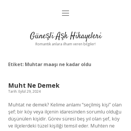
menüyü
Anasayfa
aç
Gizlilik Politikası
Güneşli Aşk Hikayeleri
Yasal Uyarı
Romantik anlara ilham veren bilgiler!
Hakkımızda
Etiket:
Muhtar maaşı ne kadar oldu
Muht Ne Demek
Tarih: Eylül 29, 2024
Muhtat ne demek? Kelime anlamı “seçilmiş kişi” olan
şef; bir köy veya ilçenin idaresinden sorumlu olduğu
düşünülen kişidir. Görev süresi beş yıl olan şef, köy
ve ilçelerdeki tüzel kişiliği temsil eder. Muhten ne