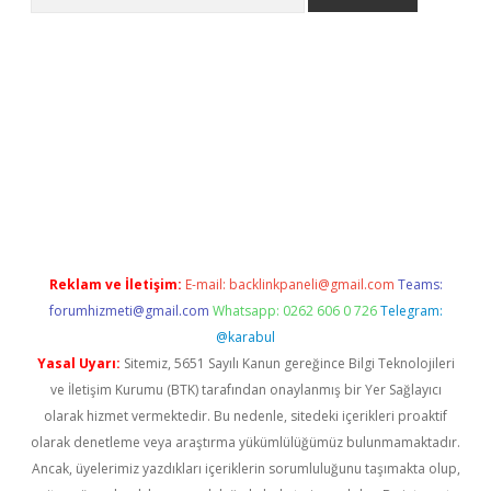
yeni giriş
Betexper giriş adresi güncellendi
betexper.xyz
hilton
Reklam ve İletişim:
E-mail:
backlinkpaneli@gmail.com
Teams:
forumhizmeti@gmail.com
Whatsapp: 0262 606 0 726
Telegram:
@karabul
Yasal Uyarı:
Sitemiz, 5651 Sayılı Kanun gereğince Bilgi Teknolojileri
ve İletişim Kurumu (BTK) tarafından onaylanmış bir Yer Sağlayıcı
olarak hizmet vermektedir. Bu nedenle, sitedeki içerikleri proaktif
olarak denetleme veya araştırma yükümlülüğümüz bulunmamaktadır.
Ancak, üyelerimiz yazdıkları içeriklerin sorumluluğunu taşımakta olup,