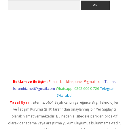
Arama
eni giriş
Betexper giriş adresi güncellendi
betexper.xyz
hiltonb
Reklam ve İletişim:
E-mail:
backlinkpaneli@gmail.com
Teams:
forumhizmeti@gmail.com
Whatsapp: 0262 606 0 726
Telegram:
@karabul
Yasal Uyarı:
Sitemiz, 5651 Sayılı Kanun gereğince Bilgi Teknolojileri
ve İletişim Kurumu (BTK) tarafından onaylanmış bir Yer Sağlayıcı
olarak hizmet vermektedir. Bu nedenle, sitedeki içerikleri proaktif
olarak denetleme veya araştırma yükümlülüğümüz bulunmamaktadır.