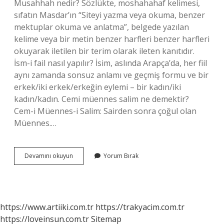
Musahhah nedir? Sözlükte, moshahahaf kelimesi,
sıfatın Masdar’ın “Siteyi yazma veya okuma, benzer
mektuplar okuma ve anlatma”, belgede yazılan
kelime veya bir metin benzer harfleri benzer harfleri
okuyarak iletilen bir terim olarak ileten kanıtıdır.
İsm-i fail nasıl yapılır? İsim, aslında Arapça’da, her fiil
aynı zamanda sonsuz anlamı ve geçmiş formu ve bir
erkek/iki erkek/erkeğin eylemi – bir kadın/iki
kadın/kadın. Cemi müennes salim ne demektir?
Cem-i Müennes-i Salim: Sairden sonra çoğul olan
Müennes.…
Cemi
Devamını okuyun
Yorum Bırak
Musahhah
Nedir
https://www.artiiki.com.tr
https://trakyacim.com.tr
https://loveinsun.com.tr
Sitemap