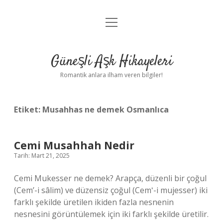
menüyü
Anasayfa
aç
Gizlilik Politikası
Güneşli Aşk Hikayeleri
Yasal Uyarı
Romantik anlara ilham veren bilgiler!
Hakkımızda
Etiket:
Musahhas ne demek Osmanlıca
Cemi Musahhah Nedir
Tarih: Mart 21, 2025
Cemi Mukesser ne demek? Arapça, düzenli bir çoğul
(Cem’-i sâlim) ve düzensiz çoğul (Cemʻ-i mujesser) iki
farklı şekilde üretilen ikiden fazla nesnenin
nesnesini görüntülemek için iki farklı şekilde üretilir.