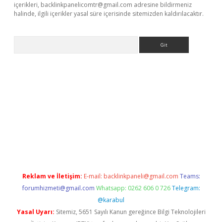
içerikleri,
backlinkpanelicomtr@gmail.com
adresine bildirmeniz
halinde, ilgili içerikler yasal süre içerisinde sitemizden kaldırılacaktır.
Arama
eni giriş
Betexper giriş adresi güncellendi
betexper.xyz
hilton
Reklam ve İletişim:
E-mail:
backlinkpaneli@gmail.com
Teams:
forumhizmeti@gmail.com
Whatsapp: 0262 606 0 726
Telegram:
@karabul
Yasal Uyarı:
Sitemiz, 5651 Sayılı Kanun gereğince Bilgi Teknolojileri