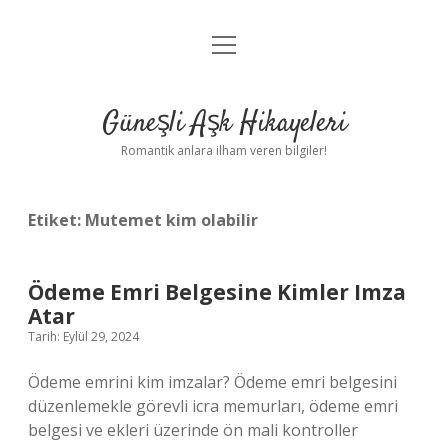
menüyü
Anasayfa
aç
Gizlilik Politikası
Güneşli Aşk Hikayeleri
Yasal Uyarı
Romantik anlara ilham veren bilgiler!
Hakkımızda
Etiket:
Mutemet kim olabilir
Ödeme Emri Belgesine Kimler Imza
Atar
Tarih: Eylül 29, 2024
Ödeme emrini kim imzalar? Ödeme emri belgesini
düzenlemekle görevli icra memurları, ödeme emri
belgesi ve ekleri üzerinde ön mali kontroller