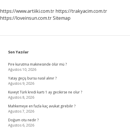
Imza
Atar
https://www.artiiki.com.tr
https://trakyacim.com.tr
https://loveinsun.com.tr
Sitemap
Sidebar
Son Yazılar
Pire kurutma makinesinde ölür mü ?
Ağustos 10, 2026
Yatay geçiş bursu nasıl alınır ?
Ağustos 9, 2026
Kuveyt Türk kredi kartı 1 ay gecikirse ne olur ?
Ağustos 8, 2026
Mahkemeye en fazla kaç avukat girebilir ?
Ağustos 7, 2026
Doğum otu nedir ?
Ağustos 6, 2026