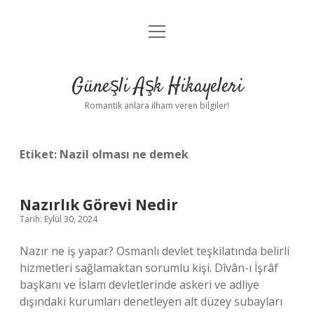
menüyü
Anasayfa
aç
Gizlilik Politikası
Güneşli Aşk Hikayeleri
Yasal Uyarı
Romantik anlara ilham veren bilgiler!
Hakkımızda
Etiket:
Nazil olması ne demek
Nazırlık Görevi Nedir
Tarih: Eylül 30, 2024
Nazır ne iş yapar? Osmanlı devlet teşkilatında belirli
hizmetleri sağlamaktan sorumlu kişi. Dîvân-ı İşrâf
başkanı ve İslam devletlerinde askeri ve adliye
dışındaki kurumları denetleyen alt düzey subayları