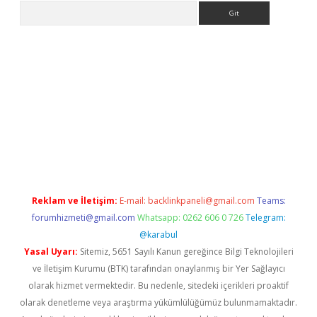
Arama
eni giriş
Betexper giriş adresi güncellendi
betexper.xyz
hilton
Reklam ve İletişim:
E-mail:
backlinkpaneli@gmail.com
Teams:
forumhizmeti@gmail.com
Whatsapp: 0262 606 0 726
Telegram:
@karabul
Yasal Uyarı:
Sitemiz, 5651 Sayılı Kanun gereğince Bilgi Teknolojileri
ve İletişim Kurumu (BTK) tarafından onaylanmış bir Yer Sağlayıcı
olarak hizmet vermektedir. Bu nedenle, sitedeki içerikleri proaktif
olarak denetleme veya araştırma yükümlülüğümüz bulunmamaktadır.