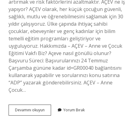
artırmak ve risk faktörlerini azaltmaktır. AÇEV ne iş
yapıyor? AÇEV olarak, her küçük çocuğun güvenli,
sağlıklı, mutlu ve öğrenebilmesini sağlamak için 30
yıldır çalışıyoruz. Ülke çapında ihtiyaç sahibi
çocuklar, ebeveynler ve genç kadınlar için bilim
temelli eğitim programları geliştiriyor ve
uyguluyoruz. Hakkımızda – AÇEV – Anne ve Çocuk
Eğitimi Vakfı Biz? Açeve nasıl gönüllü olunur?
Başvuru Süreci: Başvurularınızı 24 Temmuz
Çarşamba gününe kadar id=GR00040 bağlantısını
kullanarak yapabilir ve sorularınızı konu satırına
“ADP” yazarak gönderebilirsiniz. AÇEV – Anne
Çocuk…
Açev
Devamını okuyun
Yorum Bırak
Gönüllü
Ne
Yapar