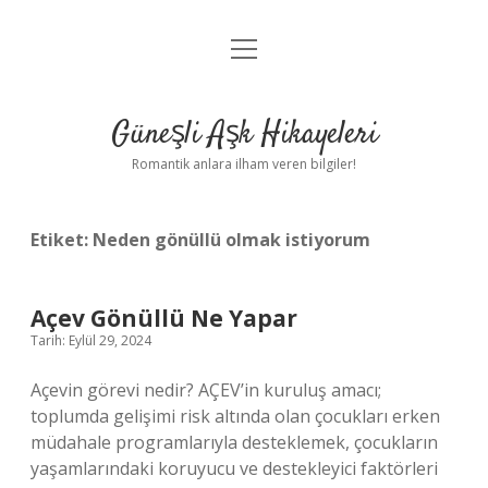
menüyü
Anasayfa
aç
Gizlilik Politikası
Güneşli Aşk Hikayeleri
Yasal Uyarı
Romantik anlara ilham veren bilgiler!
Hakkımızda
Etiket:
Neden gönüllü olmak istiyorum
Açev Gönüllü Ne Yapar
Tarih: Eylül 29, 2024
Açevin görevi nedir? AÇEV’in kuruluş amacı;
toplumda gelişimi risk altında olan çocukları erken
müdahale programlarıyla desteklemek, çocukların
yaşamlarındaki koruyucu ve destekleyici faktörleri