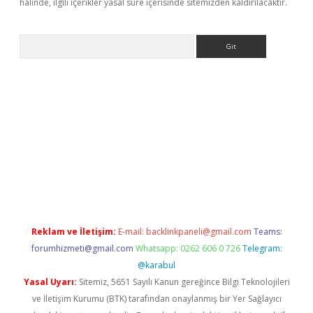
halinde, ilgili içerikler yasal süre içerisinde sitemizden kaldırılacaktır.
Arama
eni giriş
Betexper giriş adresi güncellendi
betexper.xyz
hiltonb
Reklam ve İletişim:
E-mail:
backlinkpaneli@gmail.com
Teams:
forumhizmeti@gmail.com
Whatsapp: 0262 606 0 726
Telegram:
@karabul
Yasal Uyarı:
Sitemiz, 5651 Sayılı Kanun gereğince Bilgi Teknolojileri
ve İletişim Kurumu (BTK) tarafından onaylanmış bir Yer Sağlayıcı