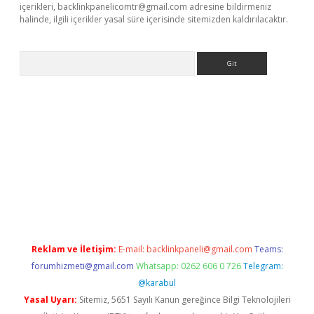
içerikleri,
backlinkpanelicomtr@gmail.com
adresine bildirmeniz
halinde, ilgili içerikler yasal süre içerisinde sitemizden kaldırılacaktır.
Arama
 yeni giriş
Betexper giriş adresi güncellendi
betexper.xyz
hilto
Reklam ve İletişim:
E-mail:
backlinkpaneli@gmail.com
Teams:
forumhizmeti@gmail.com
Whatsapp: 0262 606 0 726
Telegram:
@karabul
Yasal Uyarı:
Sitemiz, 5651 Sayılı Kanun gereğince Bilgi Teknolojileri