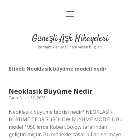
menüyü
Anasayfa
aç
Gizlilik Politikası
Güneşli Aşk Hikayeleri
Yasal Uyarı
Romantik anlara ilham veren bilgiler!
Hakkımızda
Etiket:
Neoklasik büyüme modeli nedir
Neoklasik Büyüme Nedir
Tarih: Nisan 12, 2025
Neoklasik büyüme teorisi nedir? NEOKLASİK
BÜYÜME TEORİSİ (SOLOW BÜYÜME MODELİ) Bu
model 1950’lerde Robert Solow tarafından
geliştirilmiştir. Bu modelde; tasarruflar, sermaye