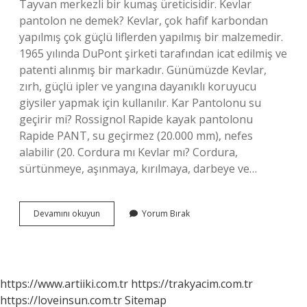
Tayvan merkezli bir kumaş üreticisidir. Kevlar
pantolon ne demek? Kevlar, çok hafif karbondan
yapılmış çok güçlü liflerden yapılmış bir malzemedir.
1965 yılında DuPont şirketi tarafından icat edilmiş ve
patenti alınmış bir markadır. Günümüzde Kevlar,
zırh, güçlü ipler ve yangına dayanıklı koruyucu
giysiler yapmak için kullanılır. Kar Pantolonu su
geçirir mi? Rossignol Rapide kayak pantolonu
Rapide PANT, su geçirmez (20.000 mm), nefes
alabilir (20. Cordura mı Kevlar mı? Cordura,
sürtünmeye, aşınmaya, kırılmaya, darbeye ve…
Kevlar
Devamını okuyun
Yorum Bırak
Pantolon
Su
Geçirir
Mi
https://www.artiiki.com.tr
https://trakyacim.com.tr
https://loveinsun.com.tr
Sitemap