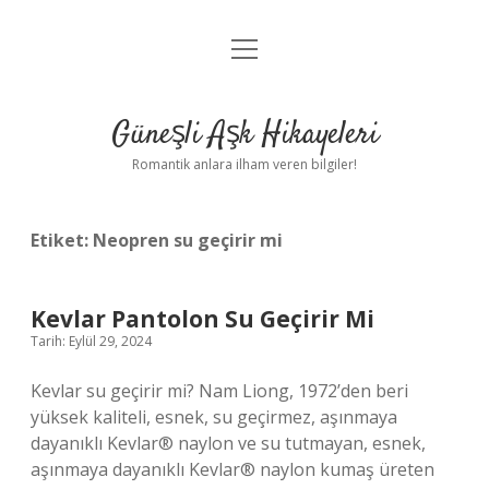
menüyü
Anasayfa
aç
Gizlilik Politikası
Güneşli Aşk Hikayeleri
Yasal Uyarı
Romantik anlara ilham veren bilgiler!
Hakkımızda
Etiket:
Neopren su geçirir mi
Kevlar Pantolon Su Geçirir Mi
Tarih: Eylül 29, 2024
Kevlar su geçirir mi? Nam Liong, 1972’den beri
yüksek kaliteli, esnek, su geçirmez, aşınmaya
dayanıklı Kevlar® naylon ve su tutmayan, esnek,
aşınmaya dayanıklı Kevlar® naylon kumaş üreten