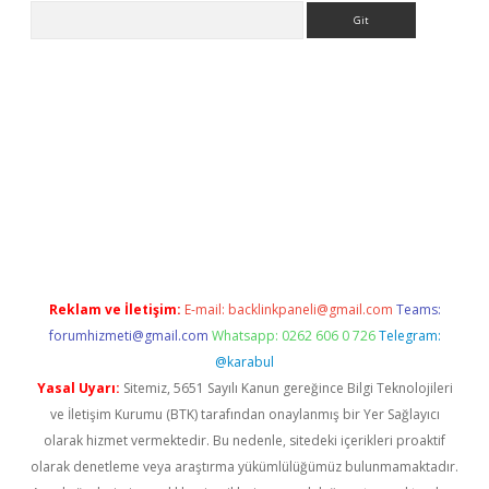
Arama
yeni giriş
Betexper giriş adresi güncellendi
betexper.xyz
hilton
Reklam ve İletişim:
E-mail:
backlinkpaneli@gmail.com
Teams:
forumhizmeti@gmail.com
Whatsapp: 0262 606 0 726
Telegram:
@karabul
Yasal Uyarı:
Sitemiz, 5651 Sayılı Kanun gereğince Bilgi Teknolojileri
ve İletişim Kurumu (BTK) tarafından onaylanmış bir Yer Sağlayıcı
olarak hizmet vermektedir. Bu nedenle, sitedeki içerikleri proaktif
olarak denetleme veya araştırma yükümlülüğümüz bulunmamaktadır.