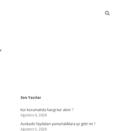
i
Sidebar
Son Yazılar
betci
vdcasino giriş
ilbet casino
ilbet yeni giriş
Kur korumalıda hangi kur alınır ?
Ağustos 6, 2026
Avokado faydaları yumurtalıklara iyi gelir mi ?
Ağustos 5, 2026