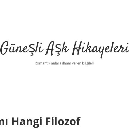
Güneşli Aşk Hikayeler
Romantik anlara ilham veren bilgiler!
ı Hangi Filozof