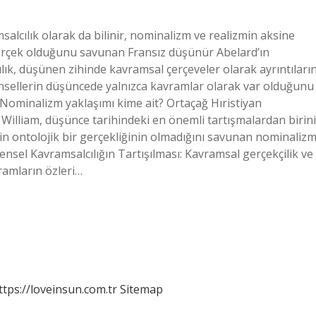
alcılık olarak da bilinir, nominalizm ve realizmin aksine
rçek olduğunu savunan Fransız düşünür Abelard’ın
cılık, düşünen zihinde kavramsal çerçeveler olarak ayrıntıları
vrensellerin düşüncede yalnızca kavramlar olarak var olduğunu
 Nominalizm yaklaşımı kime ait? Ortaçağ Hıristiyan
illiam, düşünce tarihindeki en önemli tartışmalardan birini
in ontolojik bir gerçekliğinin olmadığını savunan nominalizm
nsel Kavramsalcılığın Tartışılması: Kavramsal gerçekçilik ve
ramların özleri…
ttps://loveinsun.com.tr
Sitemap