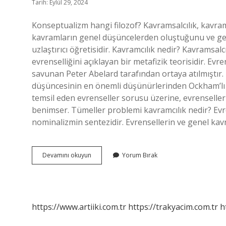
Tarih: Eylül 29, 2024
Konseptualizm hangi filozof? Kavramsalcılık, kavrams
kavramların genel düşüncelerden oluştuğunu ve ge
uzlaştırıcı öğretisidir. Kavramcılık nedir? Kavramsal
evrenselliğini açıklayan bir metafizik teorisidir. E
savunan Peter Abelard tarafından ortaya atılmıştır.
düşüncesinin en önemli düşünürlerinden Ockham’lı W
temsil eden evrenseller sorusu üzerine, evrenseller
benimser. Tümeller problemi kavramcılık nedir? Evre
nominalizmin sentezidir. Evrensellerin ve genel kav
Kavramcılık
Devamını okuyun
Yorum Bırak
Yaklaşımı
Hangi
Filozof
https://www.artiiki.com.tr
https://trakyacim.com.tr
h