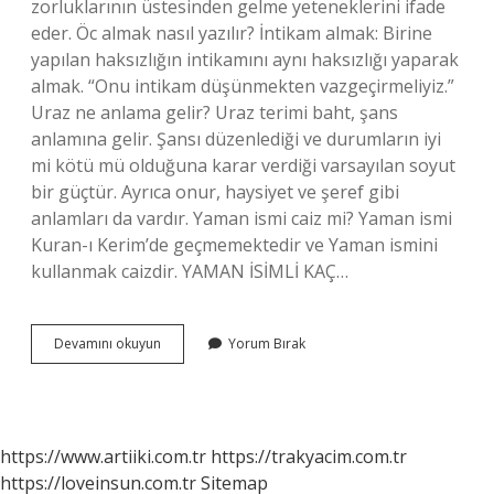
zorluklarının üstesinden gelme yeteneklerini ifade
eder. Öc almak nasıl yazılır? İntikam almak: Birine
yapılan haksızlığın intikamını aynı haksızlığı yaparak
almak. “Onu intikam düşünmekten vazgeçirmeliyiz.”
Uraz ne anlama gelir? Uraz terimi baht, şans
anlamına gelir. Şansı düzenlediği ve durumların iyi
mi kötü mü olduğuna karar verdiği varsayılan soyut
bir güçtür. Ayrıca onur, haysiyet ve şeref gibi
anlamları da vardır. Yaman ismi caiz mi? Yaman ismi
Kuran-ı Kerim’de geçmemektedir ve Yaman ismini
kullanmak caizdir. YAMAN İSİMLİ KAÇ…
Yaman
Devamını okuyun
Yorum Bırak
Bir
Öç
Almak
Ne
Demek
https://www.artiiki.com.tr
https://trakyacim.com.tr
https://loveinsun.com.tr
Sitemap