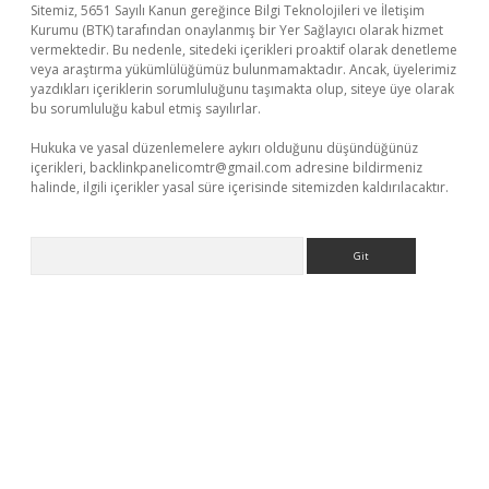
Sitemiz, 5651 Sayılı Kanun gereğince Bilgi Teknolojileri ve İletişim
Kurumu (BTK) tarafından onaylanmış bir Yer Sağlayıcı olarak hizmet
vermektedir. Bu nedenle, sitedeki içerikleri proaktif olarak denetleme
veya araştırma yükümlülüğümüz bulunmamaktadır. Ancak, üyelerimiz
yazdıkları içeriklerin sorumluluğunu taşımakta olup, siteye üye olarak
bu sorumluluğu kabul etmiş sayılırlar.
Hukuka ve yasal düzenlemelere aykırı olduğunu düşündüğünüz
içerikleri,
backlinkpanelicomtr@gmail.com
adresine bildirmeniz
halinde, ilgili içerikler yasal süre içerisinde sitemizden kaldırılacaktır.
Arama
eni giriş
Betexper giriş adresi güncellendi
betexper.xyz
hiltonb