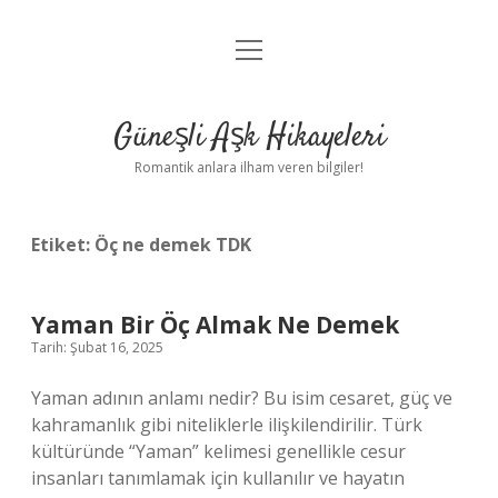
menüyü
Anasayfa
aç
Gizlilik Politikası
Güneşli Aşk Hikayeleri
Yasal Uyarı
Romantik anlara ilham veren bilgiler!
Hakkımızda
Etiket:
Öç ne demek TDK
Yaman Bir Öç Almak Ne Demek
Tarih: Şubat 16, 2025
Yaman adının anlamı nedir? Bu isim cesaret, güç ve
kahramanlık gibi niteliklerle ilişkilendirilir. Türk
kültüründe “Yaman” kelimesi genellikle cesur
insanları tanımlamak için kullanılır ve hayatın