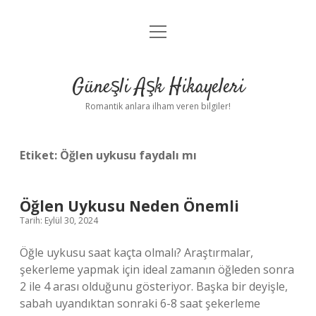
menüyü
Anasayfa
aç
Gizlilik Politikası
Güneşli Aşk Hikayeleri
Yasal Uyarı
Romantik anlara ilham veren bilgiler!
Hakkımızda
Etiket:
Öğlen uykusu faydalı mı
Öğlen Uykusu Neden Önemli
Tarih: Eylül 30, 2024
Öğle uykusu saat kaçta olmalı? Araştırmalar,
şekerleme yapmak için ideal zamanın öğleden sonra
2 ile 4 arası olduğunu gösteriyor. Başka bir deyişle,
sabah uyandıktan sonraki 6-8 saat şekerleme