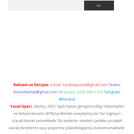
Arama
et casino
ilbet yeni giriş
Betexper giriş adresi güncellendi
bete
Reklam ve İletişim:
E-mail:
backlinkpaneli@gmail.com
Teams:
forumhizmeti@gmail.com
Whatsapp: 0262 606 0 726
Telegram:
@karabul
Yasal Uyarı:
Sitemiz, 5651 Sayılı Kanun gereğince Bilgi Teknolojileri
ve İletişim Kurumu (BTK) tarafından onaylanmış bir Yer Sağlayıcı
olarak hizmet vermektedir. Bu nedenle, sitedeki içerikleri proaktif
olarak denetleme veya araştırma yükümlülüğümüz bulunmamaktadır.