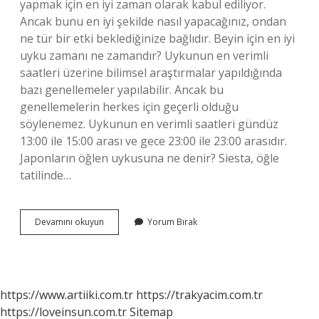
yapmak için en iyi zaman olarak kabul ediliyor.
Ancak bunu en iyi şekilde nasıl yapacağınız, ondan
ne tür bir etki beklediğinize bağlıdır. Beyin için en iyi
uyku zamanı ne zamandır? Uykunun en verimli
saatleri üzerine bilimsel araştırmalar yapıldığında
bazı genellemeler yapılabilir. Ancak bu
genellemelerin herkes için geçerli olduğu
söylenemez. Uykunun en verimli saatleri gündüz
13:00 ile 15:00 arası ve gece 23:00 ile 23:00 arasıdır.
Japonların öğlen uykusuna ne denir? Siesta, öğle
tatilinde…
Öğlen
Devamını okuyun
Yorum Bırak
Uykusu
Neden
Önemli
https://www.artiiki.com.tr
https://trakyacim.com.tr
https://loveinsun.com.tr
Sitemap