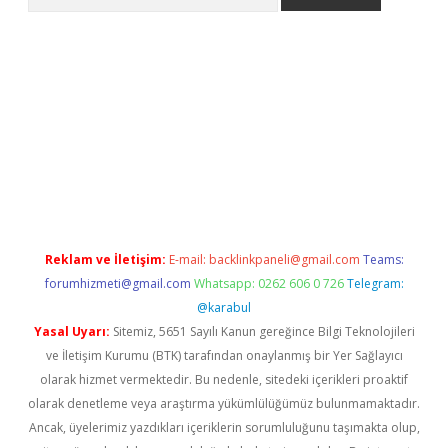
yeni giriş
Betexper giriş adresi güncellendi
betexper.xyz
hilton
Reklam ve İletişim:
E-mail:
backlinkpaneli@gmail.com
Teams:
forumhizmeti@gmail.com
Whatsapp: 0262 606 0 726
Telegram:
@karabul
Yasal Uyarı:
Sitemiz, 5651 Sayılı Kanun gereğince Bilgi Teknolojileri
ve İletişim Kurumu (BTK) tarafından onaylanmış bir Yer Sağlayıcı
olarak hizmet vermektedir. Bu nedenle, sitedeki içerikleri proaktif
olarak denetleme veya araştırma yükümlülüğümüz bulunmamaktadır.
Ancak, üyelerimiz yazdıkları içeriklerin sorumluluğunu taşımakta olup,