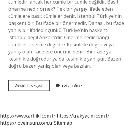
cümledir, ancak her cümle bir cümle değildir. Basit
önerme nedir örnek? Tek bir yargıyı ifade eden
cümlelere basit cümleler denir. İstanbul Türkiye’nin
başkentidir. Bu ifade bir önermedir. Dahası, bu ifade
yanlış bir ifadedir çünkü Türkiye’nin başkenti
İstanbul değil Ankara’dır. Önerme nedir hangi
cümleler önerme değildir? Kesinlikle doğru veya
yanlış olan ifadelere önerme denir. Bir ifade ya
kesinlikle doğrudur ya da kesinlikle yanlıştır. Bazen
doğru bazen yanlış olan veya bazıları…
Önerme
Devamını okuyun
Yorum Bırak
Nedir
Felsefe
Örnek
https://www.artiiki.com.tr
https://trakyacim.com.tr
https://loveinsun.com.tr
Sitemap