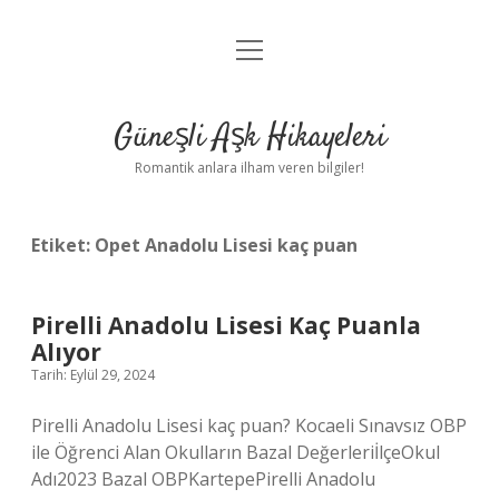
menüyü
Anasayfa
aç
Gizlilik Politikası
Güneşli Aşk Hikayeleri
Yasal Uyarı
Romantik anlara ilham veren bilgiler!
Hakkımızda
Etiket:
Opet Anadolu Lisesi kaç puan
Pirelli Anadolu Lisesi Kaç Puanla
Alıyor
Tarih: Eylül 29, 2024
Pirelli Anadolu Lisesi kaç puan? Kocaeli Sınavsız OBP
ile Öğrenci Alan Okulların Bazal DeğerleriİlçeOkul
Adı2023 Bazal OBPKartepePirelli Anadolu