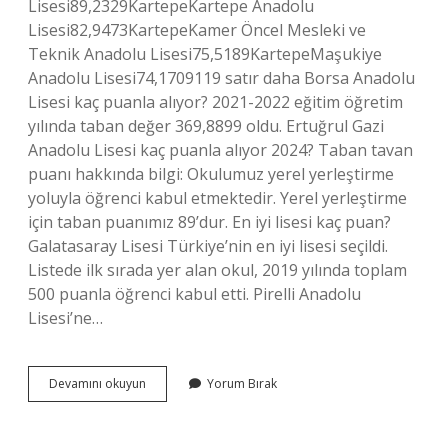
Lisesi89,2329KartepeKartepe Anadolu
Lisesi82,9473KartepeKamer Öncel Mesleki ve
Teknik Anadolu Lisesi75,5189KartepeMaşukiye
Anadolu Lisesi74,1709119 satır daha Borsa Anadolu
Lisesi kaç puanla alıyor? 2021-2022 eğitim öğretim
yılında taban değer 369,8899 oldu. Ertuğrul Gazi
Anadolu Lisesi kaç puanla alıyor 2024? Taban tavan
puanı hakkında bilgi: Okulumuz yerel yerleştirme
yoluyla öğrenci kabul etmektedir. Yerel yerleştirme
için taban puanımız 89’dur. En iyi lisesi kaç puan?
Galatasaray Lisesi Türkiye’nin en iyi lisesi seçildi.
Listede ilk sırada yer alan okul, 2019 yılında toplam
500 puanla öğrenci kabul etti. Pirelli Anadolu
Lisesi’ne…
Pirelli
Devamını okuyun
Yorum Bırak
Anadolu
Lisesi
Kaç