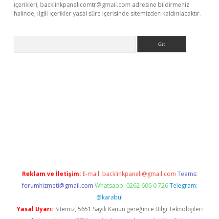
içerikleri,
backlinkpanelicomtr@gmail.com
adresine bildirmeniz
halinde, ilgili içerikler yasal süre içerisinde sitemizden kaldırılacaktır.
Arama
eni giriş
Betexper giriş adresi güncellendi
betexper.xyz
hiltonb
Reklam ve İletişim:
E-mail:
backlinkpaneli@gmail.com
Teams:
forumhizmeti@gmail.com
Whatsapp: 0262 606 0 726
Telegram:
@karabul
Yasal Uyarı:
Sitemiz, 5651 Sayılı Kanun gereğince Bilgi Teknolojileri