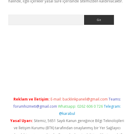
halinde, ilgili içerikler yasal süre içerisinde sitemizden kaldırılacaktır.
Arama
eni giriş
Betexper giriş adresi güncellendi
betexper.xyz
hiltonb
Reklam ve İletişim:
E-mail:
backlinkpaneli@gmail.com
Teams:
forumhizmeti@gmail.com
Whatsapp: 0262 606 0 726
Telegram:
@karabul
Yasal Uyarı:
Sitemiz, 5651 Sayılı Kanun gereğince Bilgi Teknolojileri
ve İletişim Kurumu (BTK) tarafından onaylanmış bir Yer Sağlayıcı