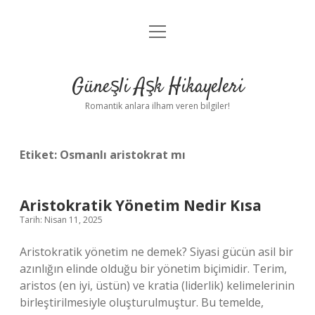
menüyü
Anasayfa
aç
Gizlilik Politikası
Güneşli Aşk Hikayeleri
Yasal Uyarı
Romantik anlara ilham veren bilgiler!
Hakkımızda
Etiket:
Osmanlı aristokrat mı
Aristokratik Yönetim Nedir Kısa
Tarih: Nisan 11, 2025
Aristokratik yönetim ne demek? Siyasi gücün asil bir
azınlığın elinde olduğu bir yönetim biçimidir. Terim,
aristos (en iyi, üstün) ve kratia (liderlik) kelimelerinin
birleştirilmesiyle oluşturulmuştur. Bu temelde,