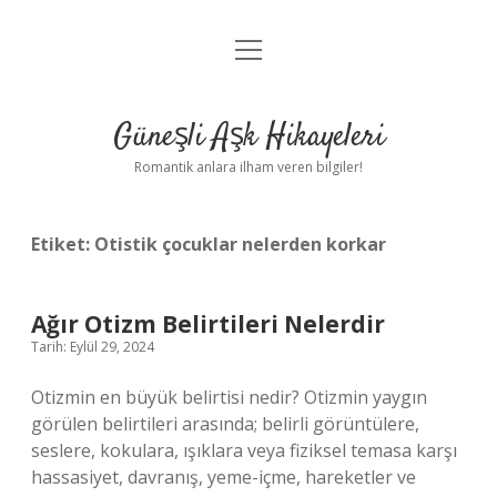
menüyü
Anasayfa
aç
Gizlilik Politikası
Güneşli Aşk Hikayeleri
Yasal Uyarı
Romantik anlara ilham veren bilgiler!
Hakkımızda
Etiket:
Otistik çocuklar nelerden korkar
Ağır Otizm Belirtileri Nelerdir
Tarih: Eylül 29, 2024
Otizmin en büyük belirtisi nedir? Otizmin yaygın
görülen belirtileri arasında; belirli görüntülere,
seslere, kokulara, ışıklara veya fiziksel temasa karşı
hassasiyet, davranış, yeme-içme, hareketler ve