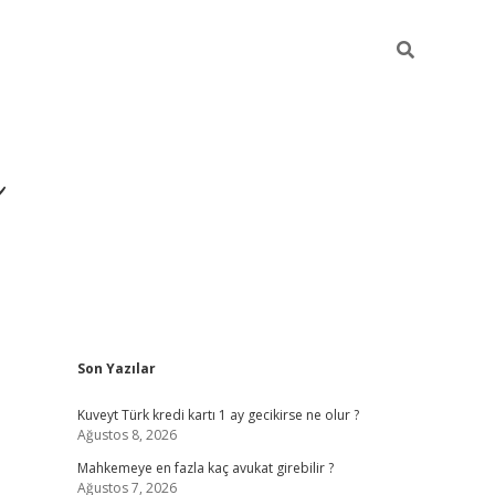
i
Sidebar
Son Yazılar
betci
vdcasino giriş
ilbet casino
ilbet yeni giriş
B
Kuveyt Türk kredi kartı 1 ay gecikirse ne olur ?
Ağustos 8, 2026
Mahkemeye en fazla kaç avukat girebilir ?
Ağustos 7, 2026