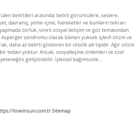
len belirtileri arasında; belirli görüntülere, seslere,
iyet, davranış, yeme-içme, hareketler ve bunların tekrarı
 yapmada zorluk, sınırlı sosyal iletişim ve göz temasından
m; Asperger sendromu olarak bilinen yüksek işlevli otizm ve
, daha az belirti gösteren bir otistik alt tipidir. Ağır otizm
ir tedavi yoktur. Ancak, sosyalleşme önlemleri ve özel
teneğini geliştirebilir. İşlevsel bağımsızlık…
ttps://loveinsun.com.tr
Sitemap