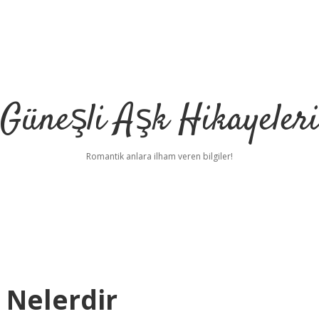
Güneşli Aşk Hikayeler
Romantik anlara ilham veren bilgiler!
i Nelerdir