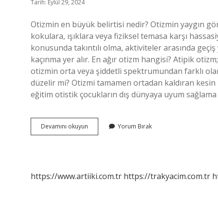
Tarih: Eylül 29, 2024
Otizmin en büyük belirtisi nedir? Otizmin yaygın görü
kokulara, ışıklara veya fiziksel temasa karşı hassas
konusunda takıntılı olma, aktiviteler arasında geçiş
kaçınma yer alır. En ağır otizm hangisi? Atipik otiz
otizmin orta veya şiddetli spektrumundan farklı olarak
düzelir mi? Otizmi tamamen ortadan kaldıran kesin b
eğitim otistik çocukların dış dünyaya uyum sağlama ye
Ağır
Devamını okuyun
Yorum Bırak
Otizm
Belirtileri
Nelerdir
https://www.artiiki.com.tr
https://trakyacim.com.tr
h