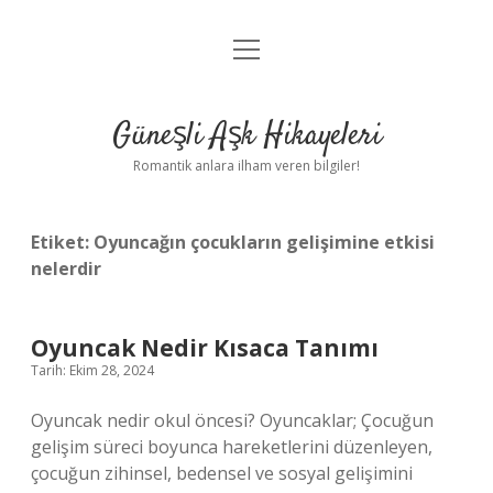
menüyü
Anasayfa
aç
Gizlilik Politikası
Güneşli Aşk Hikayeleri
Yasal Uyarı
Romantik anlara ilham veren bilgiler!
Hakkımızda
Etiket:
Oyuncağın çocukların gelişimine etkisi
nelerdir
Oyuncak Nedir Kısaca Tanımı
Tarih: Ekim 28, 2024
Oyuncak nedir okul öncesi? Oyuncaklar; Çocuğun
gelişim süreci boyunca hareketlerini düzenleyen,
çocuğun zihinsel, bedensel ve sosyal gelişimini