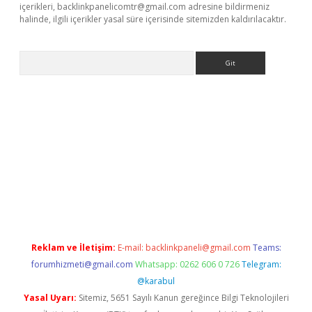
içerikleri,
backlinkpanelicomtr@gmail.com
adresine bildirmeniz
halinde, ilgili içerikler yasal süre içerisinde sitemizden kaldırılacaktır.
Arama
eni giriş
Betexper giriş adresi güncellendi
betexper.xyz
hiltonb
Reklam ve İletişim:
E-mail:
backlinkpaneli@gmail.com
Teams:
forumhizmeti@gmail.com
Whatsapp: 0262 606 0 726
Telegram:
@karabul
Yasal Uyarı:
Sitemiz, 5651 Sayılı Kanun gereğince Bilgi Teknolojileri