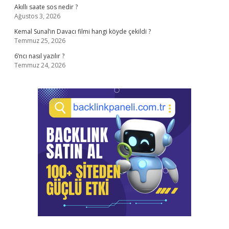
Akıllı saate sos nedir ?
Ağustos 3, 2026
Kemal Sunal’ın Davacı filmi hangi köyde çekildi ?
Temmuz 25, 2026
6’ncı nasıl yazılır ?
Temmuz 24, 2026