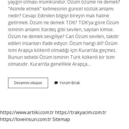
yaygın olması mümkündür. Özüm özüme ne demek?
“Asimile etmek” kelimesinin güncel sözlük anlamı
nedir? Cevap: Edinilen bilgiyi bireyin malı haline
getirmek. Özüm ne demek TDK? TDK’ya göre Özüm
isminin anlamı: Kardeş gibi sevilen, sayılan kimse.
Özüm ne demek sevgiliye? Can Özüm sevilen, takdir
edilen insanları ifade ediyor. Özüm hangi dil? Özüm
ismi Arapça kökenli olmadığı için Kuran’da geçmez.
Bunun sebebi Özüm isminin Türk kökenli bir isim
olmasıdır. Kuran’da genellikle Arapça…
Eski
Devamını okuyun
Yorum Bırak
Türkçede
Özüm
Ne
Demek
https://www.artiiki.com.tr
https://trakyacim.com.tr
https://loveinsun.com.tr
Sitemap