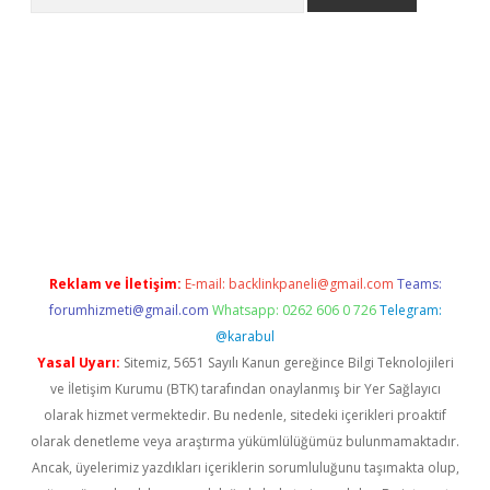
eni giriş
Betexper giriş adresi güncellendi
betexper.xyz
hiltonb
Reklam ve İletişim:
E-mail:
backlinkpaneli@gmail.com
Teams:
forumhizmeti@gmail.com
Whatsapp: 0262 606 0 726
Telegram:
@karabul
Yasal Uyarı:
Sitemiz, 5651 Sayılı Kanun gereğince Bilgi Teknolojileri
ve İletişim Kurumu (BTK) tarafından onaylanmış bir Yer Sağlayıcı
olarak hizmet vermektedir. Bu nedenle, sitedeki içerikleri proaktif
olarak denetleme veya araştırma yükümlülüğümüz bulunmamaktadır.
Ancak, üyelerimiz yazdıkları içeriklerin sorumluluğunu taşımakta olup,