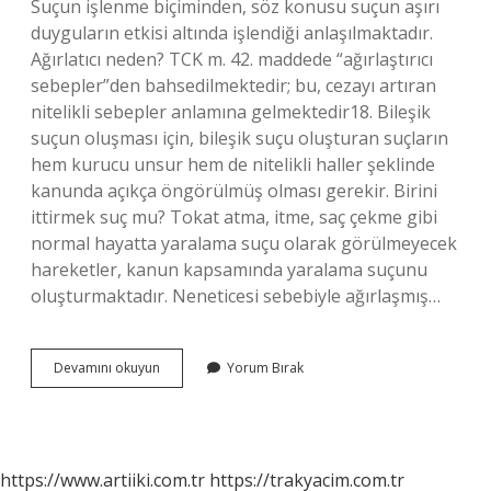
Suçun işlenme biçiminden, söz konusu suçun aşırı
duyguların etkisi altında işlendiği anlaşılmaktadır.
Ağırlatıcı neden? TCK m. 42. maddede “ağırlaştırıcı
sebepler”den bahsedilmektedir; bu, cezayı artıran
nitelikli sebepler anlamına gelmektedir18. Bileşik
suçun oluşması için, bileşik suçu oluşturan suçların
hem kurucu unsur hem de nitelikli haller şeklinde
kanunda açıkça öngörülmüş olması gerekir. Birini
ittirmek suç mu? Tokat atma, itme, saç çekme gibi
normal hayatta yaralama suçu olarak görülmeyecek
hareketler, kanun kapsamında yaralama suçunu
oluşturmaktadır. Neneticesi sebebiyle ağırlaşmış…
Ağırlaştırıcı
Devamını okuyun
Yorum Bırak
Neden
Nedir
https://www.artiiki.com.tr
https://trakyacim.com.tr