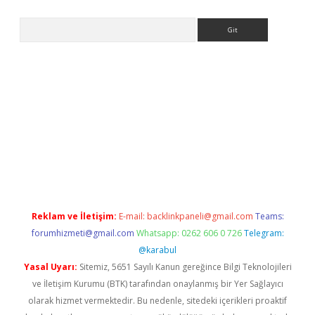
Arama
eni giriş
Betexper giriş adresi güncellendi
betexper.xyz
hilton
Reklam ve İletişim:
E-mail:
backlinkpaneli@gmail.com
Teams:
forumhizmeti@gmail.com
Whatsapp: 0262 606 0 726
Telegram:
@karabul
Yasal Uyarı:
Sitemiz, 5651 Sayılı Kanun gereğince Bilgi Teknolojileri
ve İletişim Kurumu (BTK) tarafından onaylanmış bir Yer Sağlayıcı
olarak hizmet vermektedir. Bu nedenle, sitedeki içerikleri proaktif