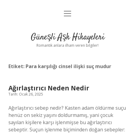
menüyü
Anasayfa
aç
Gizlilik Politikası
Güneşli Aşk Hikayeleri
Yasal Uyarı
Romantik anlara ilham veren bilgiler!
Hakkımızda
Etiket:
Para karşılığı cinsel ilişki suç mudur
Ağırlaştırıcı Neden Nedir
Tarih: Ocak 26, 2025
Ağırlaştırıcı sebep nedir? Kasten adam öldürme suçu
henüz on sekiz yaşını doldurmamış, yani çocuk
sayılan kişilere karşı işlenmişse bu ağırlaştırıcı
sebeptir. Suçun işlenme biçiminden doğan sebepler: