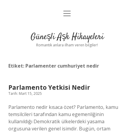
menüyü
Anasayfa
aç
Gizlilik Politikası
Güneşli Aşk Hikayeleri
Yasal Uyarı
Romantik anlara ilham veren bilgiler!
Hakkımızda
Etiket:
Parlamenter cumhuriyet nedir
Parlamento Yetkisi Nedir
Tarih: Mart 15, 2025
Parlamento nedir kısaca özet? Parlamento, kamu
temsilcileri tarafından kamu egemenliğinin
kullanıldığı Demokratik ülkelerdeki yasama
orgusuna verilen genel isimdir. Bugün, ortam