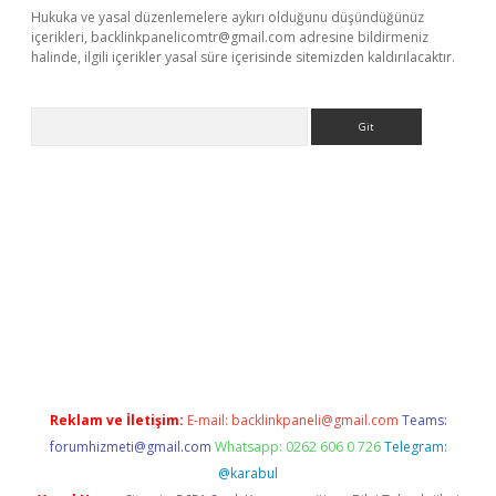
Hukuka ve yasal düzenlemelere aykırı olduğunu düşündüğünüz
içerikleri,
backlinkpanelicomtr@gmail.com
adresine bildirmeniz
halinde, ilgili içerikler yasal süre içerisinde sitemizden kaldırılacaktır.
Arama
eni giriş
Betexper giriş adresi güncellendi
betexper.xyz
hiltonb
Reklam ve İletişim:
E-mail:
backlinkpaneli@gmail.com
Teams:
forumhizmeti@gmail.com
Whatsapp: 0262 606 0 726
Telegram:
@karabul