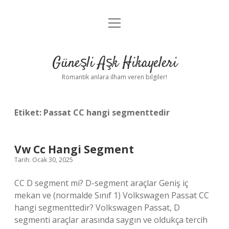
menüyü
Anasayfa
aç
Gizlilik Politikası
Güneşli Aşk Hikayeleri
Yasal Uyarı
Romantik anlara ilham veren bilgiler!
Hakkımızda
Etiket:
Passat CC hangi segmenttedir
Vw Cc Hangi Segment
Tarih: Ocak 30, 2025
CC D segment mi? D-segment araçlar Geniş iç
mekan ve (normalde Sınıf 1) Volkswagen Passat CC
hangi segmenttedir? Volkswagen Passat, D
segmenti araçlar arasında saygın ve oldukça tercih