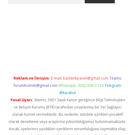
 yeni giriş
Betexper giriş adresi güncellendi
betexper.xyz
hilto
Reklam ve İletişim:
E-mail:
backlinkpaneli@gmail.com
Teams:
forumhizmeti@gmail.com
Whatsapp: 0262 606 0 726
Telegram:
@karabul
Yasal Uyarı:
Sitemiz, 5651 Sayılı Kanun gereğince Bilgi Teknolojileri
ve İletişim Kurumu (BTK) tarafından onaylanmış bir Yer Sağlayıcı
olarak hizmet vermektedir. Bu nedenle, sitedeki içerikleri proaktif
olarak denetleme veya araştırma yükümlülüğümüz bulunmamaktadır.
Ancak, üyelerimiz yazdıkları içeriklerin sorumluluğunu taşımakta olup,