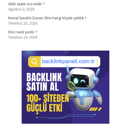
Akıllı saate sos nedir ?
Ağustos 3, 2026
Kemal Sunal’ın Davacı filmi hangi köyde çekildi ?
Temmuz 25, 2026
6’ncı nasıl yazılır ?
Temmuz 24, 2026