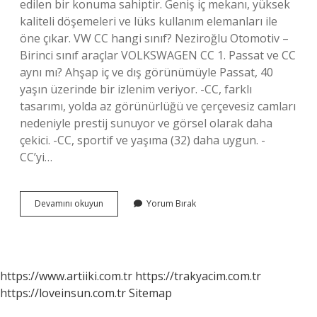
edilen bir konuma sahiptir. Geniş iç mekanı, yüksek
kaliteli döşemeleri ve lüks kullanım elemanları ile
öne çıkar. VW CC hangi sınıf? Neziroğlu Otomotiv –
Birinci sınıf araçlar VOLKSWAGEN CC 1. Passat ve CC
aynı mı? Ahşap iç ve dış görünümüyle Passat, 40
yaşın üzerinde bir izlenim veriyor. -CC, farklı
tasarımı, yolda az görünürlüğü ve çerçevesiz camları
nedeniyle prestij sunuyor ve görsel olarak daha
çekici. -CC, sportif ve yaşıma (32) daha uygun. -
CC’yi…
Vw
Devamını okuyun
Yorum Bırak
Cc
Hangi
Segment
https://www.artiiki.com.tr
https://trakyacim.com.tr
https://loveinsun.com.tr
Sitemap