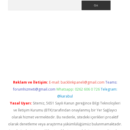
Arama
yeni giriş
Betexper giriş adresi güncellendi
betexper.xyz
hilton
Reklam ve İletişim:
E-mail:
backlinkpaneli@gmail.com
Teams:
forumhizmeti@gmail.com
Whatsapp: 0262 606 0 726
Telegram:
@karabul
Yasal Uyarı:
Sitemiz, 5651 Sayılı Kanun gereğince Bilgi Teknolojileri
ve İletişim Kurumu (BTK) tarafından onaylanmış bir Yer Sağlayıcı
olarak hizmet vermektedir. Bu nedenle, sitedeki içerikleri proaktif
olarak denetleme veya araştırma yükümlülüğümüz bulunmamaktadır.