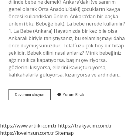
dilinde bebe ne demek? Ankara’daki (ve sanırım
genel olarak Orta Anadolu’daki) çocukların kavga
öncesi kullandıkları ünlem. Ankara’dan bir başka
ünlem (bkz: Bebeğe bak). La bebe nerede kullanılır?
1. La Bebe (Ankara) Hayatınızda bir kez bile olsa
Ankaralı biriyle tanıştıysanız, bu selamlaşmayı daha
önce duymuşsunuzdur. Telaffuzu çok hoş bir hitap
şeklidir. Bebek dilini nasıl anlarız? Minik bebeğiniz
ağzını sıkıca kapatıyorsa, başını çeviriyorsa,
gözlerini kısıyorsa, ellerini kavuşturuyorsa,
kahkahalarla gülüyorsa, kızarıyorsa ve ardından…
La
Devamını okuyun
Yorum Bırak
Bebe
Hangi
Dilde
https://www.artiiki.com.tr
https://trakyacim.com.tr
https://loveinsun.com.tr
Sitemap