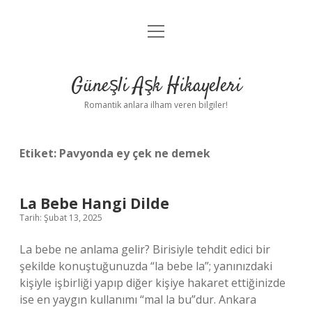
menüyü
Anasayfa
aç
Gizlilik Politikası
Güneşli Aşk Hikayeleri
Yasal Uyarı
Romantik anlara ilham veren bilgiler!
Hakkımızda
Etiket:
Pavyonda ey çek ne demek
La Bebe Hangi Dilde
Tarih: Şubat 13, 2025
La bebe ne anlama gelir? Birisiyle tehdit edici bir
şekilde konuştuğunuzda “la bebe la”; yanınızdaki
kişiyle işbirliği yapıp diğer kişiye hakaret ettiğinizde
ise en yaygın kullanımı “mal la bu”dur. Ankara