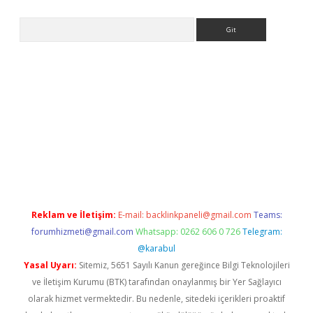
Arama
eni giriş
Betexper giriş adresi güncellendi
betexper.xyz
hiltonb
Reklam ve İletişim:
E-mail:
backlinkpaneli@gmail.com
Teams:
forumhizmeti@gmail.com
Whatsapp: 0262 606 0 726
Telegram:
@karabul
Yasal Uyarı:
Sitemiz, 5651 Sayılı Kanun gereğince Bilgi Teknolojileri
ve İletişim Kurumu (BTK) tarafından onaylanmış bir Yer Sağlayıcı
olarak hizmet vermektedir. Bu nedenle, sitedeki içerikleri proaktif