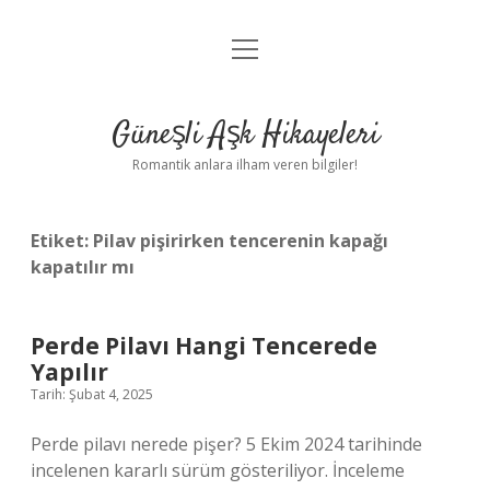
menüyü
Anasayfa
aç
Gizlilik Politikası
Güneşli Aşk Hikayeleri
Yasal Uyarı
Romantik anlara ilham veren bilgiler!
Hakkımızda
Etiket:
Pilav pişirirken tencerenin kapağı
kapatılır mı
Perde Pilavı Hangi Tencerede
Yapılır
Tarih: Şubat 4, 2025
Perde pilavı nerede pişer? 5 Ekim 2024 tarihinde
incelenen kararlı sürüm gösteriliyor. İnceleme