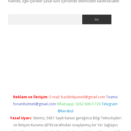
halinde, ilgili içerikler yasal süre içerisinde sitemizden kaldırılacaktır.
Arama
yeni giriş
Betexper giriş adresi güncellendi
betexper.xyz
hilton
Reklam ve İletişim:
E-mail:
backlinkpaneli@gmail.com
Teams:
forumhizmeti@gmail.com
Whatsapp: 0262 606 0 726
Telegram:
@karabul
Yasal Uyarı:
Sitemiz, 5651 Sayılı Kanun gereğince Bilgi Teknolojileri
ve İletişim Kurumu (BTK) tarafından onaylanmış bir Yer Sağlayıcı