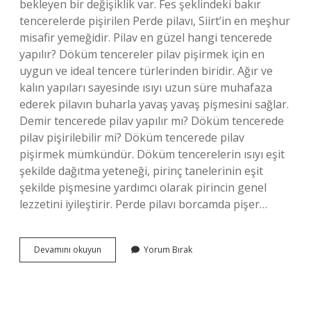
bekleyen bir değişiklik var. Fes şeklindeki bakır
tencerelerde pişirilen Perde pilavı, Siirt’in en meşhur
misafir yemeğidir. Pilav en güzel hangi tencerede
yapılır? Döküm tencereler pilav pişirmek için en
uygun ve ideal tencere türlerinden biridir. Ağır ve
kalın yapıları sayesinde ısıyı uzun süre muhafaza
ederek pilavın buharla yavaş yavaş pişmesini sağlar.
Demir tencerede pilav yapılır mı? Döküm tencerede
pilav pişirilebilir mi? Döküm tencerede pilav
pişirmek mümkündür. Döküm tencerelerin ısıyı eşit
şekilde dağıtma yeteneği, pirinç tanelerinin eşit
şekilde pişmesine yardımcı olarak pirincin genel
lezzetini iyileştirir. Perde pilavı borcamda pişer…
Perde
Devamını okuyun
Yorum Bırak
Pilavı
Hangi
Tencerede
Yapılır