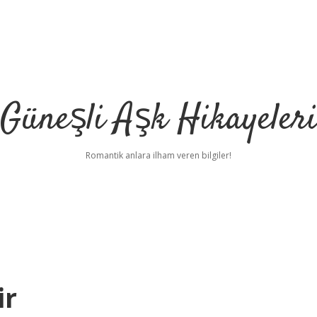
Güneşli Aşk Hikayeler
Romantik anlara ilham veren bilgiler!
ir