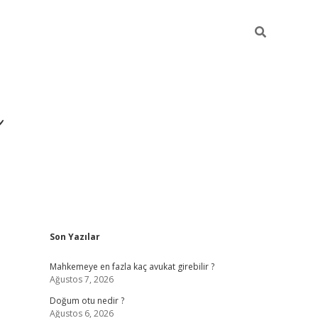
i
Sidebar
Son Yazılar
Mahkemeye en fazla kaç avukat girebilir ?
Ağustos 7, 2026
Doğum otu nedir ?
Ağustos 6, 2026