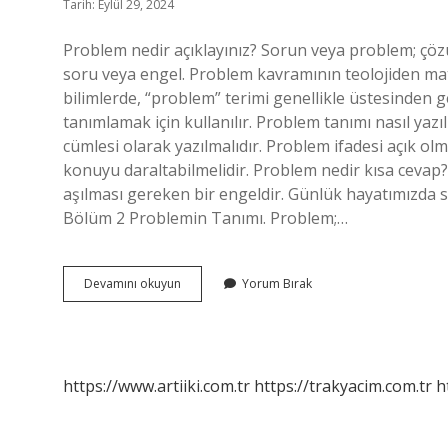
Tarih: Eylül 29, 2024
Problem nedir açıklayınız? Sorun veya problem; çöz
soru veya engel. Problem kavramının teolojiden mat
bilimlerde, “problem” terimi genellikle üstesinde
tanımlamak için kullanılır. Problem tanımı nasıl yaz
cümlesi olarak yazılmalıdır. Problem ifadesi açık olm
konuyu daraltabilmelidir. Problem nedir kısa cevap
aşılması gereken bir engeldir. Günlük hayatımızda s
Bölüm 2 Problemin Tanımı. Problem;…
Problem
Devamını okuyun
Yorum Bırak
Tanimi
Nedir
https://www.artiiki.com.tr
https://trakyacim.com.tr
h