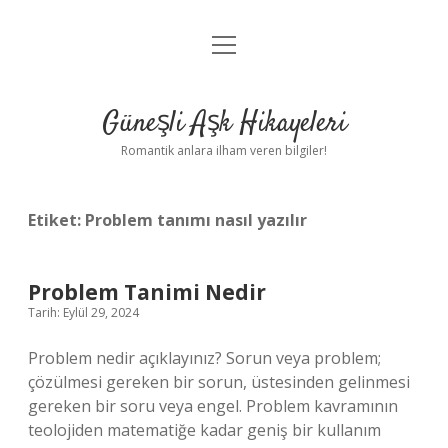
menüyü
Anasayfa
aç
Gizlilik Politikası
Güneşli Aşk Hikayeleri
Yasal Uyarı
Romantik anlara ilham veren bilgiler!
Hakkımızda
Etiket:
Problem tanımı nasıl yazılır
Problem Tanimi Nedir
Tarih: Eylül 29, 2024
Problem nedir açıklayınız? Sorun veya problem;
çözülmesi gereken bir sorun, üstesinden gelinmesi
gereken bir soru veya engel. Problem kavramının
teolojiden matematiğe kadar geniş bir kullanım