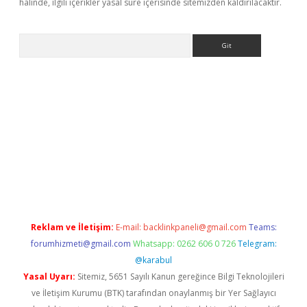
halinde, ilgili içerikler yasal süre içerisinde sitemizden kaldırılacaktır.
Arama
yeni giriş
Betexper giriş adresi güncellendi
betexper.xyz
hilton
Reklam ve İletişim:
E-mail:
backlinkpaneli@gmail.com
Teams:
forumhizmeti@gmail.com
Whatsapp: 0262 606 0 726
Telegram:
@karabul
Yasal Uyarı:
Sitemiz, 5651 Sayılı Kanun gereğince Bilgi Teknolojileri
ve İletişim Kurumu (BTK) tarafından onaylanmış bir Yer Sağlayıcı