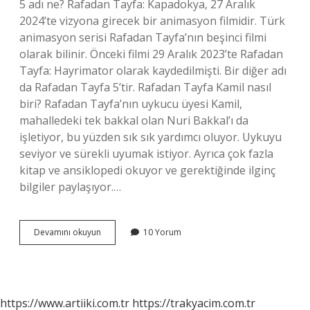
5 adı ne? Rafadan Tayfa: Kapadokya, 27 Aralık
2024’te vizyona girecek bir animasyon filmidir. Türk
animasyon serisi Rafadan Tayfa’nın beşinci filmi
olarak bilinir. Önceki filmi 29 Aralık 2023’te Rafadan
Tayfa: Hayrimator olarak kaydedilmişti. Bir diğer adı
da Rafadan Tayfa 5’tir. Rafadan Tayfa Kamil nasıl
biri? Rafadan Tayfa’nın uykucu üyesi Kamil,
mahalledeki tek bakkal olan Nuri Bakkal’ı da
işletiyor, bu yüzden sık sık yardımcı oluyor. Uykuyu
seviyor ve sürekli uyumak istiyor. Ayrıca çok fazla
kitap ve ansiklopedi okuyor ve gerektiğinde ilginç
bilgiler paylaşıyor.…
Rafadan
Devamını okuyun
10 Yorum
Tayfa
Daki
Karakterlerin
Ismi
Ne
https://www.artiiki.com.tr
https://trakyacim.com.tr