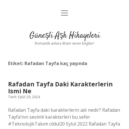
menüyü
Anasayfa
aç
Gizlilik Politikası
Güneşli Aşk Hikayeleri
Yasal Uyarı
Romantik anlara ilham veren bilgiler!
Hakkımızda
Etiket:
Rafadan Tayfa kaç yaşında
Rafadan Tayfa Daki Karakterlerin
Ismi Ne
Tarih: Eylül 29, 2024
Rafadan Tayfa daki karakterlerin adı nedir? Rafadan
Tayfa’nın sevimli karakterleri bu sefer
#TeknolojikTakım oldu!20 Eylül 2022 Rafadan Tayfa