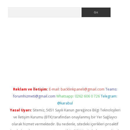
Arama
yeni giriş
Betexper giriş adresi güncellendi
betexper.xyz
hilton
Reklam ve İletişim:
E-mail:
backlinkpaneli@gmail.com
Teams:
forumhizmeti@gmail.com
Whatsapp: 0262 606 0 726
Telegram:
@karabul
Yasal Uyarı:
Sitemiz, 5651 Sayılı Kanun gereğince Bilgi Teknolojileri
ve İletişim Kurumu (BTK) tarafından onaylanmış bir Yer Sağlayıcı
olarak hizmet vermektedir. Bu nedenle, sitedeki içerikleri proaktif