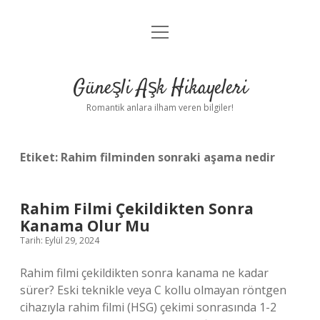
menüyü
Anasayfa
aç
Gizlilik Politikası
Güneşli Aşk Hikayeleri
Yasal Uyarı
Romantik anlara ilham veren bilgiler!
Hakkımızda
Etiket:
Rahim filminden sonraki aşama nedir
Rahim Filmi Çekildikten Sonra
Kanama Olur Mu
Tarih: Eylül 29, 2024
Rahim filmi çekildikten sonra kanama ne kadar
sürer? Eski teknikle veya C kollu olmayan röntgen
cihazıyla rahim filmi (HSG) çekimi sonrasında 1-2