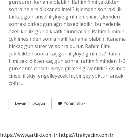
gün süren kanama olabilir. Rahim filmi çektikten
sonra nelere dikkat edilmeli? İşlemden sonraki ilk
birkaç gün cinsel ilişkiye girilmemelidir. İşlemden
sonraki birkaç gün ağrı hissedilebilir, bu nedenle
özellikle ilk gün dikkatli olunmalıdır. Rahim filminin
çekilmesinden sonra hafif kanama olabilir. Kanama
birkaç gün sürer ve sonra durur. Rahim filmi
çekildikten sonra kaç gün ilişkiye girilmez? Rahim
filmi çekildikten kaç gün sonra, rahim filminden 1-2
gün sonra cinsel ilişkiye girmek güvenlidir? Aslında
cinsel ilişkiyi engelleyecek hiçbir şey yoktur, ancak
çoğu…
Rahim
Devamını okuyun
Yorum Bırak
Filmi
Çekildikten
Sonra
Kanama
Olur
https://www.artiiki.com.tr
https://trakyacim.com.tr
Mu