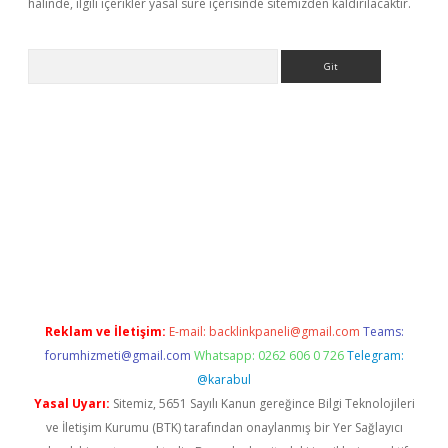
halinde, ilgili içerikler yasal süre içerisinde sitemizden kaldırılacaktır.
Arama
yeni giriş
Betexper giriş adresi güncellendi
betexper.xyz
hilton
Reklam ve İletişim:
E-mail:
backlinkpaneli@gmail.com
Teams:
forumhizmeti@gmail.com
Whatsapp: 0262 606 0 726
Telegram:
@karabul
Yasal Uyarı:
Sitemiz, 5651 Sayılı Kanun gereğince Bilgi Teknolojileri
ve İletişim Kurumu (BTK) tarafından onaylanmış bir Yer Sağlayıcı