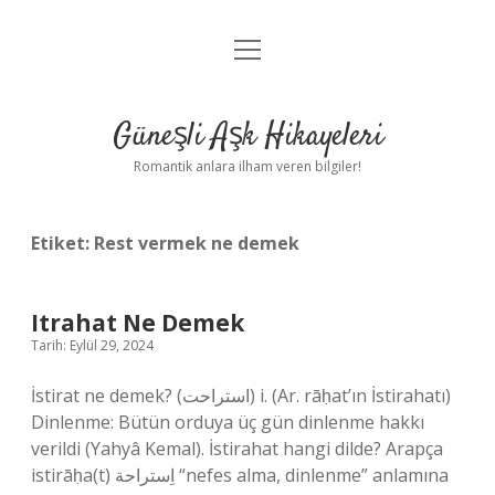
menüyü
Anasayfa
aç
Gizlilik Politikası
Güneşli Aşk Hikayeleri
Yasal Uyarı
Romantik anlara ilham veren bilgiler!
Hakkımızda
Etiket:
Rest vermek ne demek
Itrahat Ne Demek
Tarih: Eylül 29, 2024
İstirat ne demek? (ﺍﺳﺘﺮﺍﺣﺖ) i. (Ar. rāḥat’ın İstirahatı)
Dinlenme: Bütün orduya üç gün dinlenme hakkı
verildi (Yahyâ Kemal). İstirahat hangi dilde? Arapça
istirāḥa(t) اِستراحة “nefes alma, dinlenme” anlamına