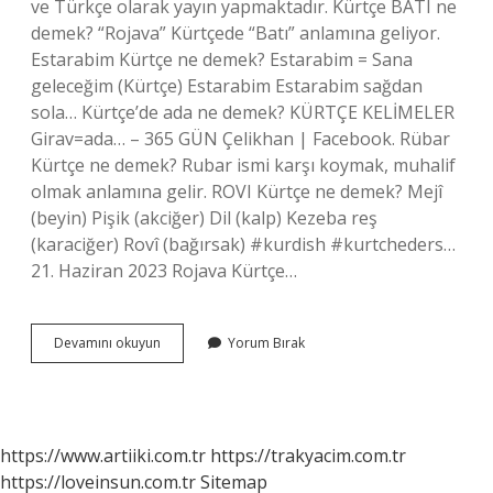
ve Türkçe olarak yayın yapmaktadır. Kürtçe BATI ne
demek? “Rojava” Kürtçede “Batı” anlamına geliyor.
Estarabim Kürtçe ne demek? Estarabim = Sana
geleceğim (Kürtçe) Estarabim Estarabim sağdan
sola… Kürtçe’de ada ne demek? KÜRTÇE KELİMELER
Girav=ada… – 365 GÜN Çelikhan | Facebook. Rübar
Kürtçe ne demek? Rubar ismi karşı koymak, muhalif
olmak anlamına gelir. ROVI Kürtçe ne demek? Mejî
(beyin) Pişik (akciğer) Dil (kalp) Kezeba reş
(karaciğer) Rovî (bağırsak) #kurdish #kurtcheders…
21. Haziran 2023 Rojava Kürtçe…
Kürtçe
Devamını okuyun
Yorum Bırak
Beradayi
Ne
Demek
https://www.artiiki.com.tr
https://trakyacim.com.tr
https://loveinsun.com.tr
Sitemap