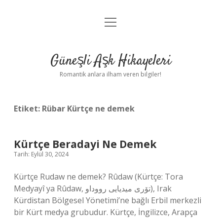
menüyü
Anasayfa
aç
Gizlilik Politikası
Güneşli Aşk Hikayeleri
Yasal Uyarı
Romantik anlara ilham veren bilgiler!
Hakkımızda
Etiket:
Rübar Kürtçe ne demek
Kürtçe Beradayi Ne Demek
Tarih: Eylül 30, 2024
Kürtçe Rudaw ne demek? Rûdaw (Kürtçe: Tora
Medyayî ya Rûdaw, تۆری میدیایی رووداو), Irak
Kürdistan Bölgesel Yönetimi’ne bağlı Erbil merkezli
bir Kürt medya grubudur. Kürtçe, İngilizce, Arapça