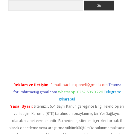
Arama
yeni giriş
Betexper giriş adresi güncellendi
betexper.xyz
hilton
Reklam ve İletişim:
E-mail:
backlinkpaneli@gmail.com
Teams:
forumhizmeti@gmail.com
Whatsapp: 0262 606 0 726
Telegram:
@karabul
Yasal Uyarı:
Sitemiz, 5651 Sayılı Kanun gereğince Bilgi Teknolojileri
ve İletişim Kurumu (BTK) tarafından onaylanmış bir Yer Sağlayıcı
olarak hizmet vermektedir. Bu nedenle, sitedeki içerikleri proaktif
olarak denetleme veya araştırma yükümlülüğümüz bulunmamaktadır.