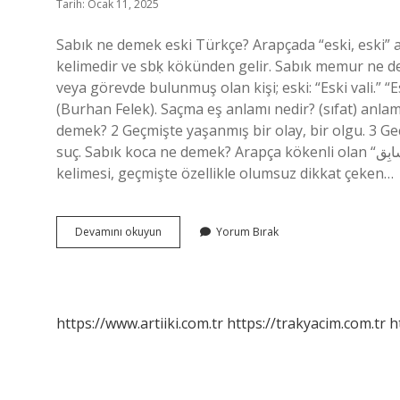
Tarih: Ocak 11, 2025
Sabık ne demek eski Türkçe? Arapçada “eski, eski” anlamına gelen sābiḳ سابق
kelimedir ve sbḳ kökünden gelir. Sabık memur ne 
veya görevde bulunmuş olan kişi; eski: “Eski vali.” 
(Burhan Felek). Saçma eş anlamı nedir? (sıfat) anlams
demek? 2 Geçmişte yaşanmış bir olay, bir olgu. 3 Ge
suç. Sabık koca ne demek? Arapça kökenli olan “سابِق” (sābiq) kelimesinden türemiştir. Anlamı: “Tekrarlayan”
kelimesi, geçmişte özellikle olumsuz dikkat çeken…
Sabık
Devamını okuyun
Yorum Bırak
Eş
Ne
Demek
https://www.artiiki.com.tr
https://trakyacim.com.tr
h