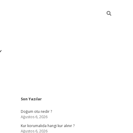
i
Sidebar
Son Yazılar
betci
vdcasino giriş
ilbet casino
ilbet yeni giriş
Doğum otu nedir ?
Ağustos 6, 2026
Kur korumalıda hangi kur alınır ?
Ağustos 6, 2026