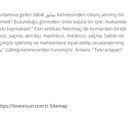
 kelimesinden ödünç alınmış bir
demek? Bulunduğu görevden önce başka bir işte, makamda
“Eski kaymakam.” Eski antikacı Nesimaçi de bunlardan biridir
ız, saçma, akıl dışı, mantıksız, imkânsız, saçma. Sabıkı ne
çmişte işlenmiş ve mahkemece ispat edilip cezalandırılmış
ttps://loveinsun.com.tr
Sitemap