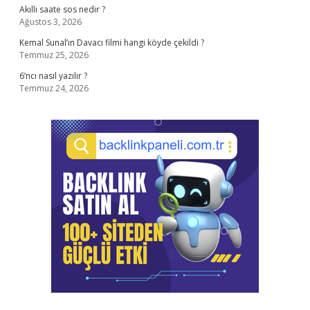
Akıllı saate sos nedir ?
Ağustos 3, 2026
Kemal Sunal’ın Davacı filmi hangi köyde çekildi ?
Temmuz 25, 2026
6’ncı nasıl yazılır ?
Temmuz 24, 2026