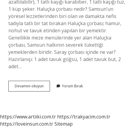
azaltılabilir), 1 tatlı kaşığı karabiber, 1 tatlı kaşığı tuz,
1 küp şeker. Haluçka çorbası nedir? Samsun’un
yöresel lezzetlerinden biri olan ve damakta nefis
tadıyla tatlı bir tat bırakan Haluçka çorbası; hamur,
nohut ve tavuk etinden yapılan bir yemektir.
Genellikle meze menülerinde yer alan Haluçka
çorbası, Samsun halkının severek tükettiği
yemeklerden biridir. Saray çorbası içinde ne var?
Hazırlanışı: 1 adet tavuk göğsü, 1 adet tavuk but, 2
adet…
Şafak
Devamını okuyun
Yorum Bırak
Çorbası
Nedir
https://www.artiiki.com.tr
https://trakyacim.com.tr
https://loveinsun.com.tr
Sitemap