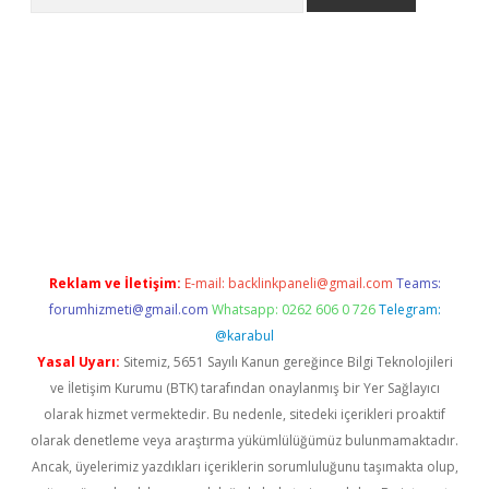
eni giriş
Betexper giriş adresi güncellendi
betexper.xyz
hilton
Reklam ve İletişim:
E-mail:
backlinkpaneli@gmail.com
Teams:
forumhizmeti@gmail.com
Whatsapp: 0262 606 0 726
Telegram:
@karabul
Yasal Uyarı:
Sitemiz, 5651 Sayılı Kanun gereğince Bilgi Teknolojileri
ve İletişim Kurumu (BTK) tarafından onaylanmış bir Yer Sağlayıcı
olarak hizmet vermektedir. Bu nedenle, sitedeki içerikleri proaktif
olarak denetleme veya araştırma yükümlülüğümüz bulunmamaktadır.
Ancak, üyelerimiz yazdıkları içeriklerin sorumluluğunu taşımakta olup,