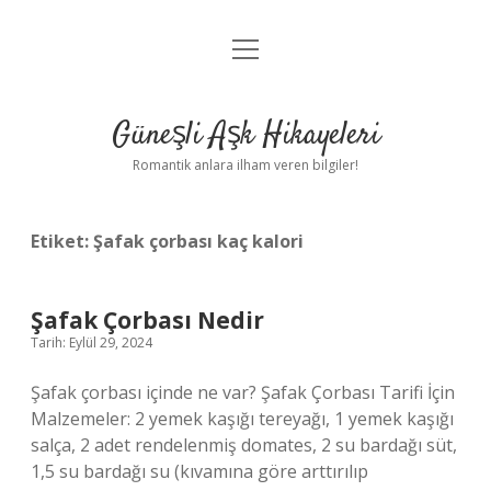
menüyü
Anasayfa
aç
Gizlilik Politikası
Güneşli Aşk Hikayeleri
Yasal Uyarı
Romantik anlara ilham veren bilgiler!
Hakkımızda
Etiket:
Şafak çorbası kaç kalori
Şafak Çorbası Nedir
Tarih: Eylül 29, 2024
Şafak çorbası içinde ne var? Şafak Çorbası Tarifi İçin
Malzemeler: 2 yemek kaşığı tereyağı, 1 yemek kaşığı
salça, 2 adet rendelenmiş domates, 2 su bardağı süt,
1,5 su bardağı su (kıvamına göre arttırılıp