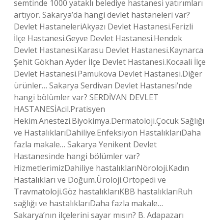
semtinde 1000 yataklı belediye hastanesi yatırımları
artıyor. Sakarya’da hangi devlet hastaneleri var?
Devlet HastaneleriAkyazı Devlet Hastanesi.Ferizli
İlçe Hastanesi.Geyve Devlet Hastanesi.Hendek
Devlet Hastanesi.Karasu Devlet Hastanesi.Kaynarca
Şehit Gökhan Ayder İlçe Devlet Hastanesi.Kocaali İlçe
Devlet Hastanesi.Pamukova Devlet Hastanesi.Diğer
ürünler… Sakarya Serdivan Devlet Hastanesi’nde
hangi bölümler var? SERDİVAN DEVLET
HASTANESİAcil.Pratisyen
Hekim.Anestezi.Biyokimya.Dermatoloji.Çocuk Sağlığı
ve HastalıklarıDahiliye.Enfeksiyon HastalıklarıDaha
fazla makale… Sakarya Yenikent Devlet
Hastanesinde hangi bölümler var?
HizmetlerimizDahiliye hastalıklarıNöroloji.Kadın
Hastalıkları ve Doğum.Üroloji.Ortopedi ve
Travmatoloji.Göz hastalıklarıKBB hastalıklarıRuh
sağlığı ve hastalıklarıDaha fazla makale…
Sakarya’nın ilçelerini sayar mısın? B. Adapazarı