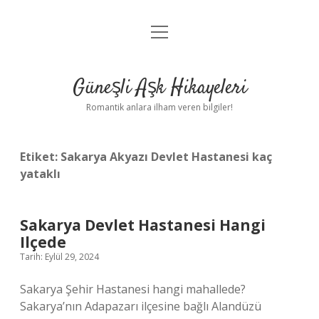
menüyü
Anasayfa
aç
Gizlilik Politikası
Güneşli Aşk Hikayeleri
Yasal Uyarı
Romantik anlara ilham veren bilgiler!
Hakkımızda
Etiket:
Sakarya Akyazı Devlet Hastanesi kaç
yataklı
Sakarya Devlet Hastanesi Hangi
Ilçede
Tarih: Eylül 29, 2024
Sakarya Şehir Hastanesi hangi mahallede?
Sakarya’nın Adapazarı ilçesine bağlı Alandüzü