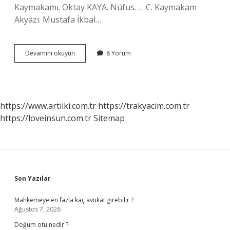
Kaymakamı. Oktay KAYA. Nüfus. … C. Kaymakam
Akyazı. Mustafa İkbal…
Sakarya
Devamını okuyun
8 Yorum
Devlet
Hastanesi
Hangi
Ilçede
https://www.artiiki.com.tr
https://trakyacim.com.tr
https://loveinsun.com.tr
Sitemap
Sidebar
Son Yazılar
Mahkemeye en fazla kaç avukat girebilir ?
Ağustos 7, 2026
Doğum otu nedir ?