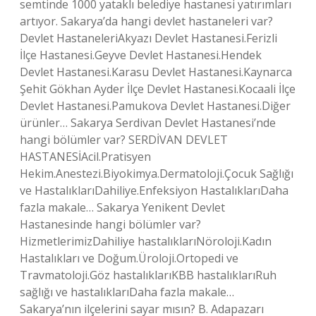
semtinde 1000 yataklı belediye hastanesi yatırımları
artıyor. Sakarya’da hangi devlet hastaneleri var?
Devlet HastaneleriAkyazı Devlet Hastanesi.Ferizli
İlçe Hastanesi.Geyve Devlet Hastanesi.Hendek
Devlet Hastanesi.Karasu Devlet Hastanesi.Kaynarca
Şehit Gökhan Ayder İlçe Devlet Hastanesi.Kocaali İlçe
Devlet Hastanesi.Pamukova Devlet Hastanesi.Diğer
ürünler… Sakarya Serdivan Devlet Hastanesi’nde
hangi bölümler var? SERDİVAN DEVLET
HASTANESİAcil.Pratisyen
Hekim.Anestezi.Biyokimya.Dermatoloji.Çocuk Sağlığı
ve HastalıklarıDahiliye.Enfeksiyon HastalıklarıDaha
fazla makale… Sakarya Yenikent Devlet
Hastanesinde hangi bölümler var?
HizmetlerimizDahiliye hastalıklarıNöroloji.Kadın
Hastalıkları ve Doğum.Üroloji.Ortopedi ve
Travmatoloji.Göz hastalıklarıKBB hastalıklarıRuh
sağlığı ve hastalıklarıDaha fazla makale…
Sakarya’nın ilçelerini sayar mısın? B. Adapazarı