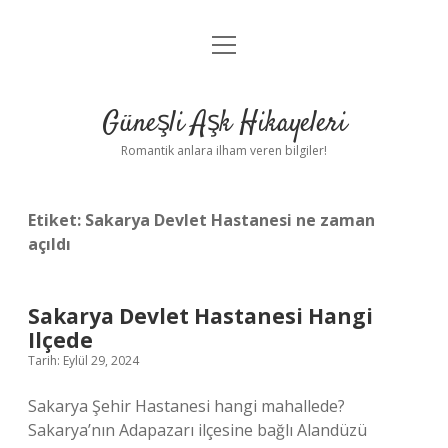
menüyü
Anasayfa
aç
Gizlilik Politikası
Güneşli Aşk Hikayeleri
Yasal Uyarı
Romantik anlara ilham veren bilgiler!
Hakkımızda
Etiket:
Sakarya Devlet Hastanesi ne zaman
açıldı
Sakarya Devlet Hastanesi Hangi
Ilçede
Tarih: Eylül 29, 2024
Sakarya Şehir Hastanesi hangi mahallede?
Sakarya’nın Adapazarı ilçesine bağlı Alandüzü