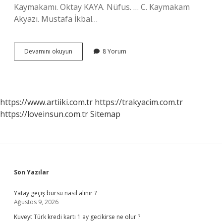
Kaymakamı. Oktay KAYA. Nüfus. … C. Kaymakam
Akyazı. Mustafa İkbal…
Sakarya
Devamını okuyun
8 Yorum
Devlet
Hastanesi
Hangi
Ilçede
https://www.artiiki.com.tr
https://trakyacim.com.tr
https://loveinsun.com.tr
Sitemap
Sidebar
Son Yazılar
Yatay geçiş bursu nasıl alınır ?
Ağustos 9, 2026
Kuveyt Türk kredi kartı 1 ay gecikirse ne olur ?