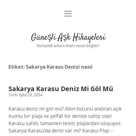
menüyü
Anasayfa
aç
Gizlilik Politikası
Güneşli Aşk Hikayeleri
Yasal Uyarı
Romantik anlara ilham veren bilgiler!
Hakkımızda
Etiket:
Sakarya Karasu Denizi nasıl
Sakarya Karasu Deniz Mi Göl Mü
Tarih: Eylül 29, 2024
Karasu deniz mi göl mü? Altın tozunu andıran açık
kumlu bir plaja ve şeffaf bir denize sahip olan
Karasu sahili, tamamen temiz plajlardan oluşuyor.
Sakarya Karasu’da deniz var mı? Karasu Plajı –