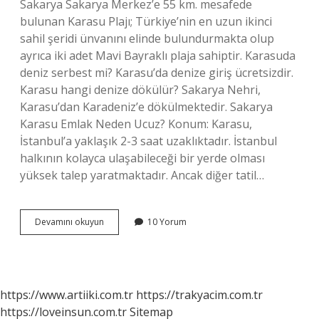
Sakarya Sakarya Merkez’e 55 km. mesafede
bulunan Karasu Plajı; Türkiye’nin en uzun ikinci
sahil şeridi ünvanını elinde bulundurmakta olup
ayrıca iki adet Mavi Bayraklı plaja sahiptir. Karasuda
deniz serbest mi? Karasu’da denize giriş ücretsizdir.
Karasu hangi denize dökülür? Sakarya Nehri,
Karasu’dan Karadeniz’e dökülmektedir. Sakarya
Karasu Emlak Neden Ucuz? Konum: Karasu,
İstanbul’a yaklaşık 2-3 saat uzaklıktadır. İstanbul
halkının kolayca ulaşabileceği bir yerde olması
yüksek talep yaratmaktadır. Ancak diğer tatil…
Sakarya
Devamını okuyun
10 Yorum
Karasu
Deniz
Mi
Göl
Mü
https://www.artiiki.com.tr
https://trakyacim.com.tr
https://loveinsun.com.tr
Sitemap