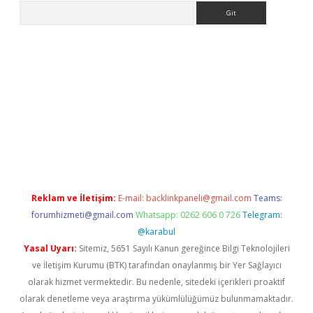
Arama
eni giriş
Betexper giriş adresi güncellendi
betexper.xyz
hilton
Reklam ve İletişim:
E-mail:
backlinkpaneli@gmail.com
Teams:
forumhizmeti@gmail.com
Whatsapp: 0262 606 0 726
Telegram:
@karabul
Yasal Uyarı:
Sitemiz, 5651 Sayılı Kanun gereğince Bilgi Teknolojileri
ve İletişim Kurumu (BTK) tarafından onaylanmış bir Yer Sağlayıcı
olarak hizmet vermektedir. Bu nedenle, sitedeki içerikleri proaktif
olarak denetleme veya araştırma yükümlülüğümüz bulunmamaktadır.