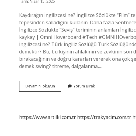
Tarih: Nisan 15, 2025
Kaydırağın İngilizcesi ne? İngilizce Sözlükte “Film” 
tepesinden salladığını kullanın. Daha fazla Sentnec
İngilizce Sözlükte “Seviş” teriminin anlamları İngili
kaykay | Omni Hoverboard #Tech #OMNIHOverboard
İngilizcesi ne? Türk İngiliz Sözlüğü Türk Sözlüğünde
demektir? Bu, bu kişinin ahlakının ve zevkinin son 
bırakacağının ve doğru kararları vererek ona çok şey
demek swing? titreme, dalgalanma,…
Kaydırağın
Devamını okuyun
Yorum Bırak
Ingilizce
Anlamı
Nedir
https://www.artiiki.com.tr
https://trakyacim.com.tr
h