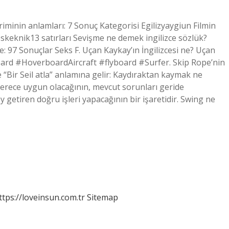
teriminin anlamları: 7 Sonuç Kategorisi Egilizyaygiun Filmin
eskeknik13 satırları Sevişme ne demek ingilizce sözlük?
zce: 97 Sonuçlar Seks F. Uçan Kaykay’ın İngilizcesi ne? Uçan
 #HoverboardAircraft #flyboard #Surfer. Skip Rope’nin
 “Bir Seil atla” anlamına gelir: Kaydıraktan kaymak ne
derece uygun olacağının, mevcut sorunları geride
 getiren doğru işleri yapacağının bir işaretidir. Swing ne
ttps://loveinsun.com.tr
Sitemap