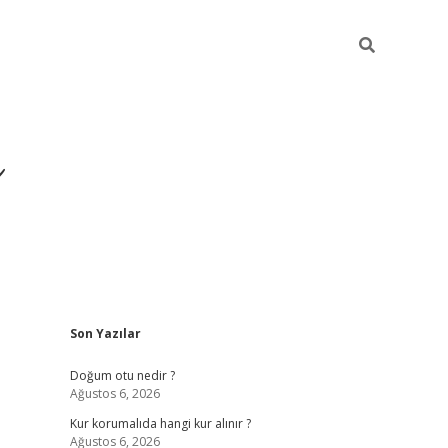
i
Sidebar
Son Yazılar
betci
vdcasino giriş
ilbet casino
ilbet yeni giriş
B
Doğum otu nedir ?
Ağustos 6, 2026
Kur korumalıda hangi kur alınır ?
Ağustos 6, 2026