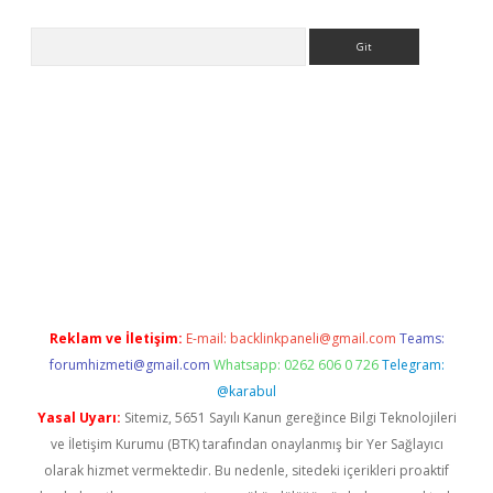
Arama
eni giriş
Betexper giriş adresi güncellendi
betexper.xyz
hiltonb
Reklam ve İletişim:
E-mail:
backlinkpaneli@gmail.com
Teams:
forumhizmeti@gmail.com
Whatsapp: 0262 606 0 726
Telegram:
@karabul
Yasal Uyarı:
Sitemiz, 5651 Sayılı Kanun gereğince Bilgi Teknolojileri
ve İletişim Kurumu (BTK) tarafından onaylanmış bir Yer Sağlayıcı
olarak hizmet vermektedir. Bu nedenle, sitedeki içerikleri proaktif