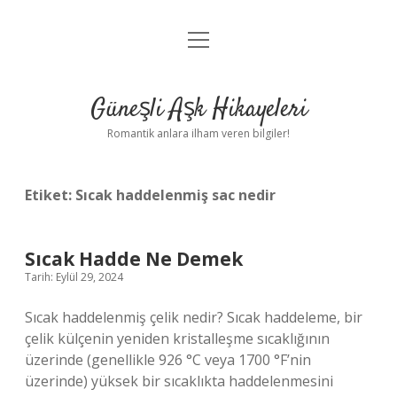
menüyü
Anasayfa
aç
Gizlilik Politikası
Güneşli Aşk Hikayeleri
Yasal Uyarı
Romantik anlara ilham veren bilgiler!
Hakkımızda
Etiket:
Sıcak haddelenmiş sac nedir
Sıcak Hadde Ne Demek
Tarih: Eylül 29, 2024
Sıcak haddelenmiş çelik nedir? Sıcak haddeleme, bir
çelik külçenin yeniden kristalleşme sıcaklığının
üzerinde (genellikle 926 °C veya 1700 °F’nin
üzerinde) yüksek bir sıcaklıkta haddelenmesini