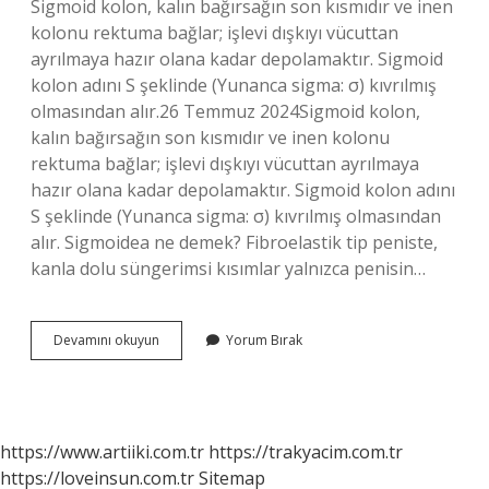
Sigmoid kolon, kalın bağırsağın son kısmıdır ve inen
kolonu rektuma bağlar; işlevi dışkıyı vücuttan
ayrılmaya hazır olana kadar depolamaktır. Sigmoid
kolon adını S şeklinde (Yunanca sigma: σ) kıvrılmış
olmasından alır.26 Temmuz 2024Sigmoid kolon,
kalın bağırsağın son kısmıdır ve inen kolonu
rektuma bağlar; işlevi dışkıyı vücuttan ayrılmaya
hazır olana kadar depolamaktır. Sigmoid kolon adını
S şeklinde (Yunanca sigma: σ) kıvrılmış olmasından
alır. Sigmoidea ne demek? Fibroelastik tip peniste,
kanla dolu süngerimsi kısımlar yalnızca penisin…
Sigmoideum
Devamını okuyun
Yorum Bırak
Ne
Demek
https://www.artiiki.com.tr
https://trakyacim.com.tr
https://loveinsun.com.tr
Sitemap