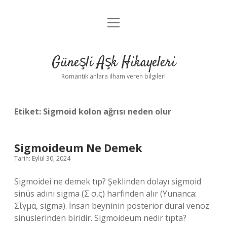
menüyü
Anasayfa
aç
Gizlilik Politikası
Güneşli Aşk Hikayeleri
Yasal Uyarı
Romantik anlara ilham veren bilgiler!
Hakkımızda
Etiket:
Sigmoid kolon ağrısı neden olur
Sigmoideum Ne Demek
Tarih: Eylül 30, 2024
Sigmoidei ne demek tıp? Şeklinden dolayı sigmoid
sinüs adını sigma (Σ σ,ς) harfinden alır (Yunanca:
Σίγμα, sigma). İnsan beyninin posterior dural venöz
sinüslerinden biridir. Sigmoideum nedir tıpta?