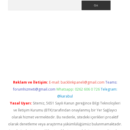
Arama
o
ilbet yeni giriş
Betexper giriş adresi güncellendi
betexper.xy
Reklam ve İletişim:
E-mail:
backlinkpaneli@gmail.com
Teams:
forumhizmeti@gmail.com
Whatsapp: 0262 606 0 726
Telegram:
@karabul
Yasal Uyarı:
Sitemiz, 5651 Sayılı Kanun gereğince Bilgi Teknolojileri
ve İletişim Kurumu (BTK) tarafından onaylanmış bir Yer Sağlayıcı
olarak hizmet vermektedir. Bu nedenle, sitedeki içerikleri proaktif
olarak denetleme veya araştırma yükümlülüğümüz bulunmamaktadır.