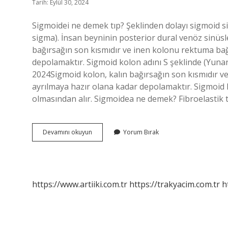
Tarih: Eylül 30, 2024
Sigmoidei ne demek tıp? Şeklinden dolayı sigmoid sin
sigma). İnsan beyninin posterior dural venöz sinüsl
bağırsağın son kısmıdır ve inen kolonu rektuma bağla
depolamaktır. Sigmoid kolon adını S şeklinde (Yuna
2024Sigmoid kolon, kalın bağırsağın son kısmıdır ve
ayrılmaya hazır olana kadar depolamaktır. Sigmoid k
olmasından alır. Sigmoidea ne demek? Fibroelastik t
Sigmoideum
Devamını okuyun
Yorum Bırak
Ne
Demek
https://www.artiiki.com.tr
https://trakyacim.com.tr
h