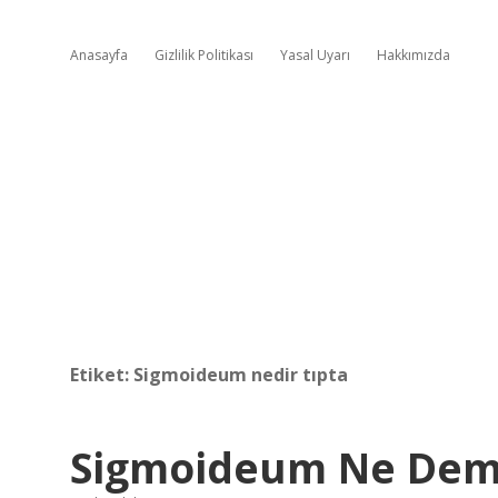
Anasayfa
Gizlilik Politikası
Yasal Uyarı
Hakkımızda
Etiket:
Sigmoideum nedir tıpta
Sigmoideum Ne De