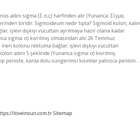
üs adını sigma (Σ σ,ς) harfinden alır (Yunanca: Σίγμα,
erinden biridir. Sigmoideum nedir tıpta? Sigmoid kolon, kalın
r; işlevi dışkıyı vücuttan ayrılmaya hazır olana kadar
nca sigma: σ) kıvrılmış olmasından alır.26 Temmuz
 inen kolonu rektuma bağlar; işlevi dışkıyı vücuttan
olon adını S şeklinde (Yunanca sigma: σ) kıvrılmış
ip peniste, kanla dolu süngerimsi kısımlar yalnızca penisin…
ttps://loveinsun.com.tr
Sitemap