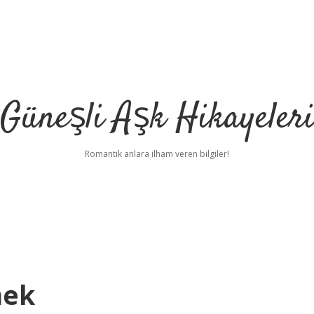
Güneşli Aşk Hikayeler
Romantik anlara ilham veren bilgiler!
mek