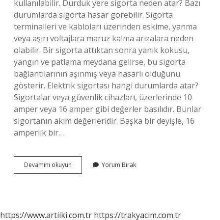
kullanılabilir. Durduk yere sigorta neden atar? Bazı
durumlarda sigorta hasar görebilir. Sigorta
terminalleri ve kabloları üzerinden eskime, yanma
veya aşırı voltajlara maruz kalma arızalara neden
olabilir. Bir sigorta attıktan sonra yanık kokusu,
yangın ve patlama meydana gelirse, bu sigorta
bağlantılarının aşınmış veya hasarlı olduğunu
gösterir. Elektrik sigortası hangi durumlarda atar?
Sigortalar veya güvenlik cihazları, üzerlerinde 10
amper veya 16 amper gibi değerler basılıdır. Bunlar
sigortanın akım değerleridir. Başka bir deyişle, 16
amperlik bir…
Ev
Devamını okuyun
Yorum Bırak
Sigortası
Neden
Atar
https://www.artiiki.com.tr
https://trakyacim.com.tr