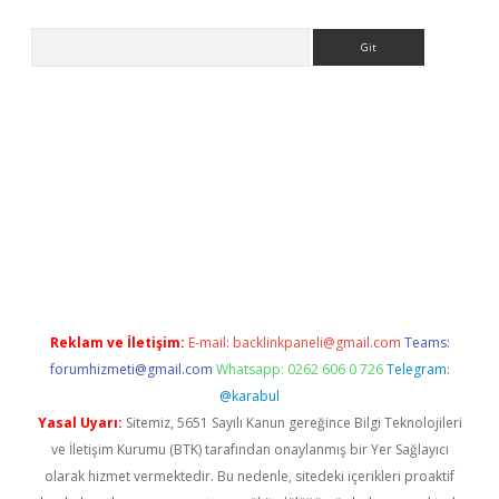
Arama
eni giriş
Betexper giriş adresi güncellendi
betexper.xyz
hilton
Reklam ve İletişim:
E-mail:
backlinkpaneli@gmail.com
Teams:
forumhizmeti@gmail.com
Whatsapp: 0262 606 0 726
Telegram:
@karabul
Yasal Uyarı:
Sitemiz, 5651 Sayılı Kanun gereğince Bilgi Teknolojileri
ve İletişim Kurumu (BTK) tarafından onaylanmış bir Yer Sağlayıcı
olarak hizmet vermektedir. Bu nedenle, sitedeki içerikleri proaktif