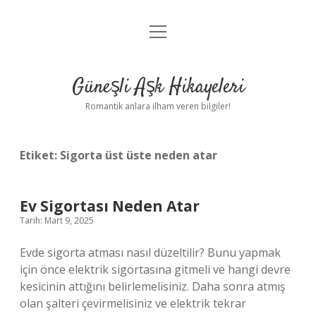
menüyü
Anasayfa
aç
Gizlilik Politikası
Güneşli Aşk Hikayeleri
Yasal Uyarı
Romantik anlara ilham veren bilgiler!
Hakkımızda
Etiket:
Sigorta üst üste neden atar
Ev Sigortası Neden Atar
Tarih: Mart 9, 2025
Evde sigorta atması nasıl düzeltilir? Bunu yapmak
için önce elektrik sigortasına gitmeli ve hangi devre
kesicinin attığını belirlemelisiniz. Daha sonra atmış
olan şalteri çevirmelisiniz ve elektrik tekrar