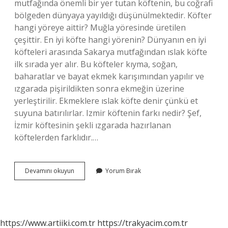
mutfağında önemli bir yer tutan köftenin, bu coğrafi
bölgeden dünyaya yayıldığı düşünülmektedir. Köfter
hangi yöreye aittir? Muğla yöresinde üretilen
çeşittir. En iyi köfte hangi yörenin? Dünyanın en iyi
köfteleri arasında Sakarya mutfağından ıslak köfte
ilk sırada yer alır. Bu köfteler kıyma, soğan,
baharatlar ve bayat ekmek karışımından yapılır ve
ızgarada pişirildikten sonra ekmeğin üzerine
yerleştirilir. Ekmeklere ıslak köfte denir çünkü et
suyuna batırılırlar. Izmir köftenin farkı nedir? Şef,
İzmir köftesinin şekli ızgarada hazırlanan
köftelerden farklıdır.…
Köfte
Devamını okuyun
Yorum Bırak
Hangi
Yöre
https://www.artiiki.com.tr
https://trakyacim.com.tr