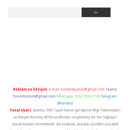
Arama
eni giriş
Betexper giriş adresi güncellendi
betexper.xyz
hilton
Reklam ve İletişim:
E-mail:
backlinkpaneli@gmail.com
Teams:
forumhizmeti@gmail.com
Whatsapp: 0262 606 0 726
Telegram:
@karabul
Yasal Uyarı:
Sitemiz, 5651 Sayılı Kanun gereğince Bilgi Teknolojileri
ve İletişim Kurumu (BTK) tarafından onaylanmış bir Yer Sağlayıcı
olarak hizmet vermektedir. Bu nedenle, sitedeki içerikleri proaktif