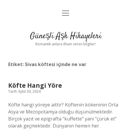
menüyü
Anasayfa
aç
Gizlilik Politikası
Güneşli Aşk Hikayeleri
Yasal Uyarı
Romantik anlara ilham veren bilgiler!
Hakkımızda
Etiket:
Sivas köftesi içinde ne var
Köfte Hangi Yöre
Tarih: Eylül 30, 2024
Köfte hangi yöreye aittir? Köftenin kökeninin Orta
Asya ve Mezopotamya olduğu düşünülmektedir.
Birçok yazıt ve epigrafta “kuffette” yani “çürük et”
olarak geçmektedir. Dünyanın hemen her