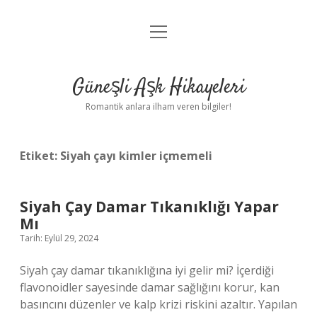
menüyü
Anasayfa
aç
Gizlilik Politikası
Güneşli Aşk Hikayeleri
Yasal Uyarı
Romantik anlara ilham veren bilgiler!
Hakkımızda
Etiket:
Siyah çayı kimler içmemeli
Siyah Çay Damar Tıkanıklığı Yapar
Mı
Tarih: Eylül 29, 2024
Siyah çay damar tıkanıklığına iyi gelir mi? İçerdiği
flavonoidler sayesinde damar sağlığını korur, kan
basıncını düzenler ve kalp krizi riskini azaltır. Yapılan