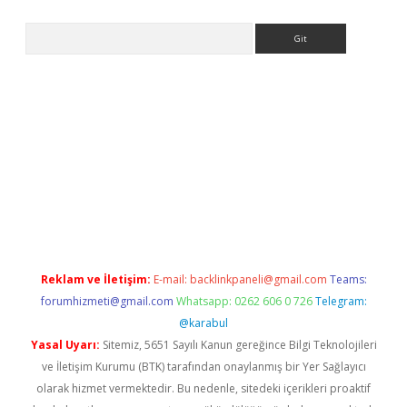
Arama
eni giriş
Betexper giriş adresi güncellendi
betexper.xyz
hilton
Reklam ve İletişim:
E-mail:
backlinkpaneli@gmail.com
Teams:
forumhizmeti@gmail.com
Whatsapp: 0262 606 0 726
Telegram:
@karabul
Yasal Uyarı:
Sitemiz, 5651 Sayılı Kanun gereğince Bilgi Teknolojileri
ve İletişim Kurumu (BTK) tarafından onaylanmış bir Yer Sağlayıcı
olarak hizmet vermektedir. Bu nedenle, sitedeki içerikleri proaktif