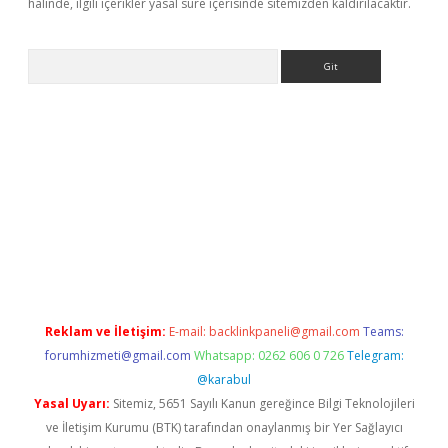
halinde, ilgili içerikler yasal süre içerisinde sitemizden kaldırılacaktır.
Arama
eni giriş
Betexper giriş adresi güncellendi
betexper.xyz
hiltonb
Reklam ve İletişim:
E-mail:
backlinkpaneli@gmail.com
Teams:
forumhizmeti@gmail.com
Whatsapp: 0262 606 0 726
Telegram:
@karabul
Yasal Uyarı:
Sitemiz, 5651 Sayılı Kanun gereğince Bilgi Teknolojileri
ve İletişim Kurumu (BTK) tarafından onaylanmış bir Yer Sağlayıcı